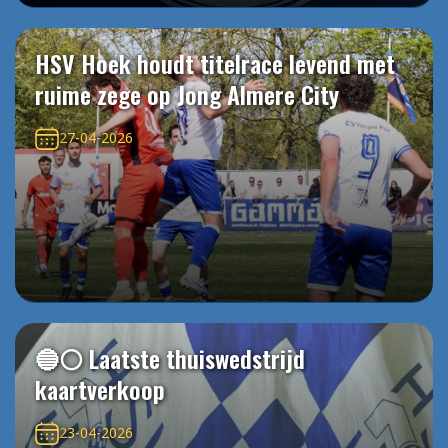
HSV Hoek houdt titelrace levend met
ruime zege op Jong Almere City
27-04-2026
🔵⚪️ Laatste thuiswedstrijd
kaartverkoop
23-04-2026