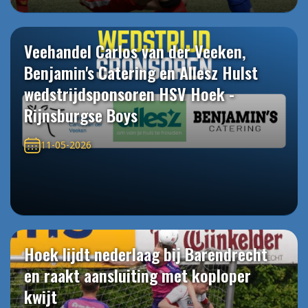
Veehandel Carlos van der Veeken,
Benjamin's Catering en Allesz Hulst
wedstrijdsponsoren HSV Hoek -
Rijnsburgse Boys
11-05-2026
Hoek lijdt nederlaag bij Barendrecht
en raakt aansluiting met koploper
kwijt