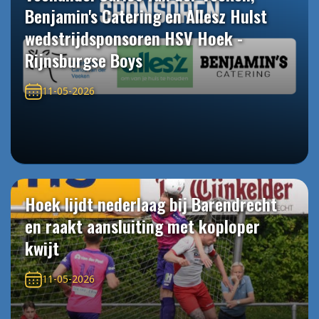
Benjamin's Catering en Allesz Hulst
wedstrijdsponsoren HSV Hoek -
Rijnsburgse Boys
11-05-2026
Hoek lijdt nederlaag bij Barendrecht
en raakt aansluiting met koploper
kwijt
11-05-2026