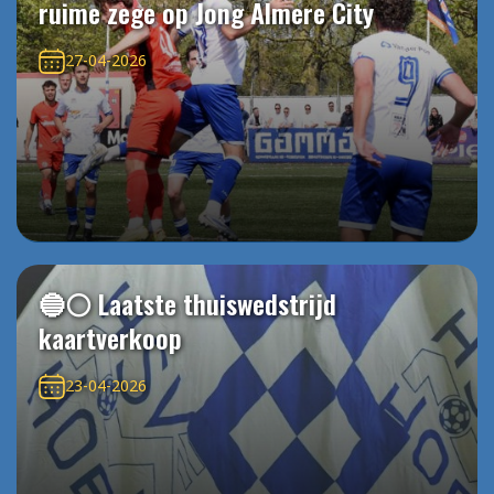
ruime zege op Jong Almere City
27-04-2026
🔵⚪️ Laatste thuiswedstrijd
kaartverkoop
23-04-2026