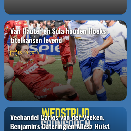
Van Hauter en Sula houden Hoeks
titelkansen levend
18-05-2026
Veehandel Carlos van der Veeken,
Benjamin's Catering en Allesz Hulst