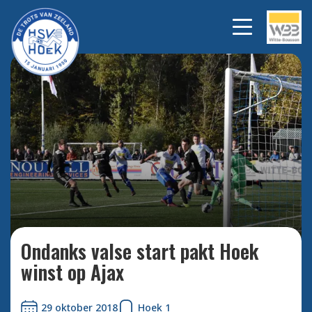
Na een 0-2 achterstand knokt
Bekijk
alle
Hoek zich terug naar een 4-2
foto's
overwinning.
Ondanks valse start pakt Hoek
winst op Ajax
29 oktober 2018
Hoek 1