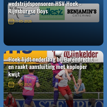
wedstrijdsponsoren HSV Hoek -
Rijnsburgse Boys
11-05-2026
Hoek lijdt nederlaag bij Barendrecht
en raakt aansluiting met koploper
kwijt
11-05-2026