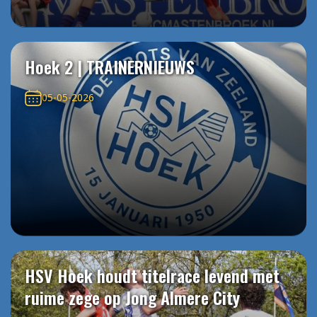
Hoek 2 | TRAINERNIEUWS
05-05-2026
HSV Hoek houdt titelrace levend met
ruime zege op Jong Almere City