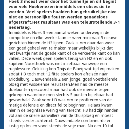
Hoek 3 moest weer door het tunneltje en dit begint
voor vele Hoekenezen inmiddels een obsessie te
worden. Veel spelers haalden hun gebruikelijke nivo
niet en persoonlijke fouten werden genadeloos
afgestraft.Het resultaat was een teleurstellende 3-1
nederlaag.
Inmiddels is Hoek 3 een aantal weken onderweg in de
competitie en elke week staan er weer minimaal 5 nieuwe
gezichten binnen de H3 lijnen. Zaak is om daar dan weer
een goed geheel van te maken maar wekelijks blijkt dat
het kwartje net de goede kant of de verkeerde kant op kan
vallen. Deze week geen spelers terug van H2 en en ook
kapitein Noorthoek was niet inzetbaar vanwege een
rugblessure. Gelukkig kon Thijs de Blaeij wat tijd vrij maken
zodat H3 toch met 12 fitte spelers kon afreizen naar
Middelburg. Dauwendaele 2 een jonge, goed voetballende
ploeg met wisselende resultaten.Men had de meeste
doelpunten gescoord maar had ook de meeste tegen
gekregen waardoor men slechts 5 punten bij elkaar had
gevoetbald. Zaak voor H3 was om te profiteren van de
matige defensie en direct fel te beginnen. Helaas kwam
hier in de beginfase weinig van terecht. H3 had zijn handen
vol aan de snelle aanvallers van de thuisploeg en moest
steeds verder achteruit. Dauwendaele combineerde er
lustig op los en vond steeds de vrije man. Na een 10 tal