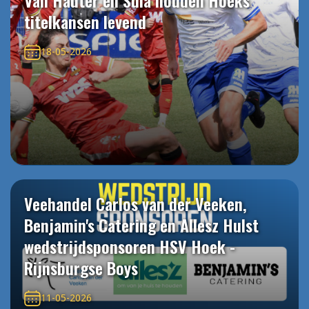
Van Hauter en Sula houden Hoeks
titelkansen levend
18-05-2026
Veehandel Carlos van der Veeken,
Benjamin's Catering en Allesz Hulst
wedstrijdsponsoren HSV Hoek -
Rijnsburgse Boys
11-05-2026