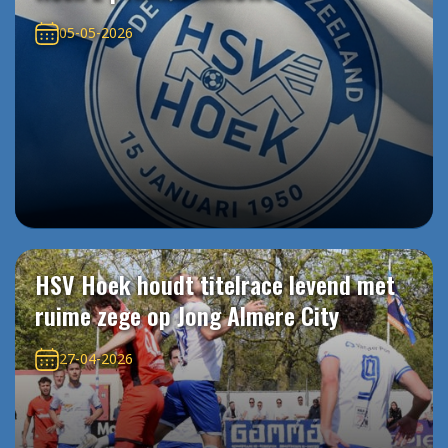
05-05-2026
HSV Hoek houdt titelrace levend met
ruime zege op Jong Almere City
27-04-2026