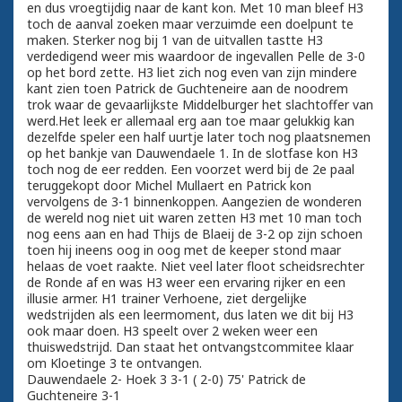
en dus vroegtijdig naar de kant kon. Met 10 man bleef H3
toch de aanval zoeken maar verzuimde een doelpunt te
maken. Sterker nog bij 1 van de uitvallen tastte H3
verdedigend weer mis waardoor de ingevallen Pelle de 3-0
op het bord zette. H3 liet zich nog even van zijn mindere
kant zien toen Patrick de Guchteneire aan de noodrem
trok waar de gevaarlijkste Middelburger het slachtoffer van
werd.Het leek er allemaal erg aan toe maar gelukkig kan
dezelfde speler een half uurtje later toch nog plaatsnemen
op het bankje van Dauwendaele 1. In de slotfase kon H3
toch nog de eer redden. Een voorzet werd bij de 2e paal
teruggekopt door Michel Mullaert en Patrick kon
vervolgens de 3-1 binnenkoppen. Aangezien de wonderen
de wereld nog niet uit waren zetten H3 met 10 man toch
nog eens aan en had Thijs de Blaeij de 3-2 op zijn schoen
toen hij ineens oog in oog met de keeper stond maar
helaas de voet raakte. Niet veel later floot scheidsrechter
de Ronde af en was H3 weer een ervaring rijker en een
illusie armer. H1 trainer Verhoene, ziet dergelijke
wedstrijden als een leermoment, dus laten we dit bij H3
ook maar doen. H3 speelt over 2 weken weer een
thuiswedstrijd. Dan staat het ontvangstcommitee klaar
om Kloetinge 3 te ontvangen.
Dauwendaele 2- Hoek 3 3-1 ( 2-0) 75' Patrick de
Guchteneire 3-1