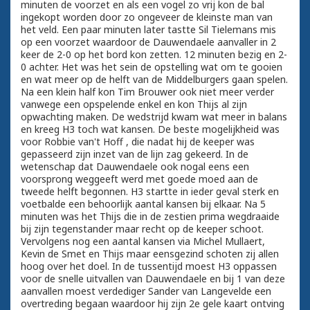
minuten de voorzet en als een vogel zo vrij kon de bal
ingekopt worden door zo ongeveer de kleinste man van
het veld. Een paar minuten later tastte Sil Tielemans mis
op een voorzet waardoor de Dauwendaele aanvaller in 2
keer de 2-0 op het bord kon zetten. 12 minuten bezig en 2-
0 achter. Het was het sein de opstelling wat om te gooien
en wat meer op de helft van de Middelburgers gaan spelen.
Na een klein half kon Tim Brouwer ook niet meer verder
vanwege een opspelende enkel en kon Thijs al zijn
opwachting maken. De wedstrijd kwam wat meer in balans
en kreeg H3 toch wat kansen. De beste mogelijkheid was
voor Robbie van't Hoff , die nadat hij de keeper was
gepasseerd zijn inzet van de lijn zag gekeerd. In de
wetenschap dat Dauwendaele ook nogal eens een
voorsprong weggeeft werd met goede moed aan de
tweede helft begonnen. H3 startte in ieder geval sterk en
voetbalde een behoorlijk aantal kansen bij elkaar. Na 5
minuten was het Thijs die in de zestien prima wegdraaide
bij zijn tegenstander maar recht op de keeper schoot.
Vervolgens nog een aantal kansen via Michel Mullaert,
Kevin de Smet en Thijs maar eensgezind schoten zij allen
hoog over het doel. In de tussentijd moest H3 oppassen
voor de snelle uitvallen van Dauwendaele en bij 1 van deze
aanvallen moest verdediger Sander van Langevelde een
overtreding begaan waardoor hij zijn 2e gele kaart ontving