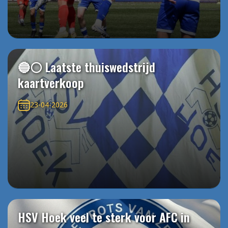
🔵⚪️ Laatste thuiswedstrijd
kaartverkoop
23-04-2026
HSV Hoek veel te sterk voor AFC in