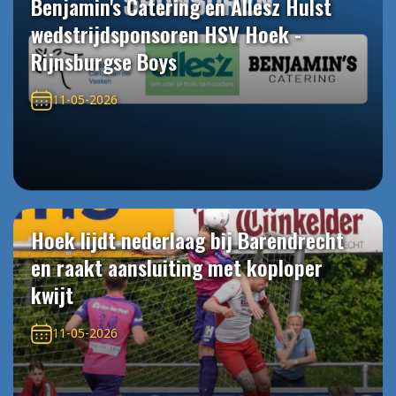
Benjamin's Catering en Allesz Hulst
wedstrijdsponsoren HSV Hoek -
Rijnsburgse Boys
11-05-2026
Hoek lijdt nederlaag bij Barendrecht
en raakt aansluiting met koploper
kwijt
11-05-2026