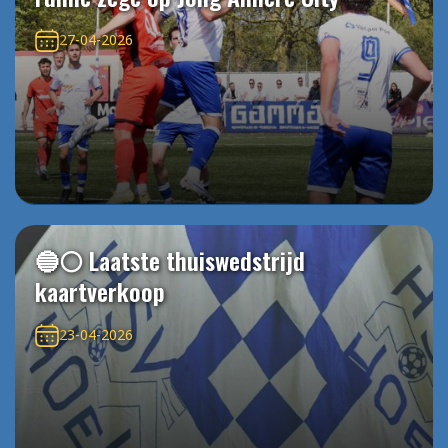
27-04-2026
🔵⚪️ Laatste thuiswedstrijd
kaartverkoop
23-04-2026