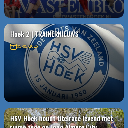
Hoek 2 | TRAINERNIEUWS
05-05-2026
HSV Hoek houdt titelrace levend met
ruime zege op Jong Almere City