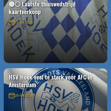
🔵⚪️ Laatste thuiswedstrijd
kaartverkoop
23-04-2026
HSV Hoek veel te sterk voor AFC in
Amsterdam
20-04-2026