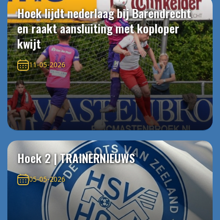
Hoek lijdt nederlaag bij Barendrecht
en raakt aansluiting met koploper
kwijt
11-05-2026
Hoek 2 | TRAINERNIEUWS
05-05-2026