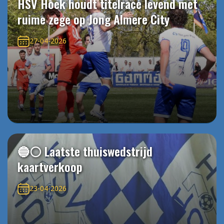
HSV Hoek houdt titelrace levend met
ruime zege op Jong Almere City
27-04-2026
🔵⚪️ Laatste thuiswedstrijd
kaartverkoop
23-04-2026