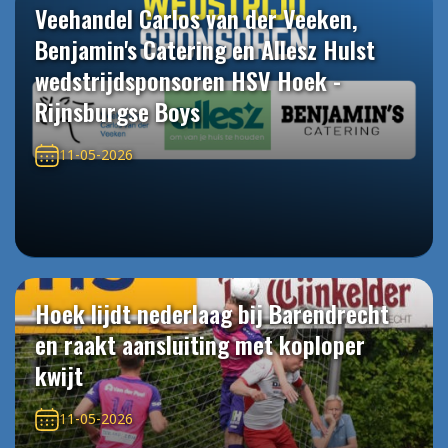
Veehandel Carlos van der Veeken,
Benjamin's Catering en Allesz Hulst
wedstrijdsponsoren HSV Hoek -
Rijnsburgse Boys
11-05-2026
Hoek lijdt nederlaag bij Barendrecht
en raakt aansluiting met koploper
kwijt
11-05-2026