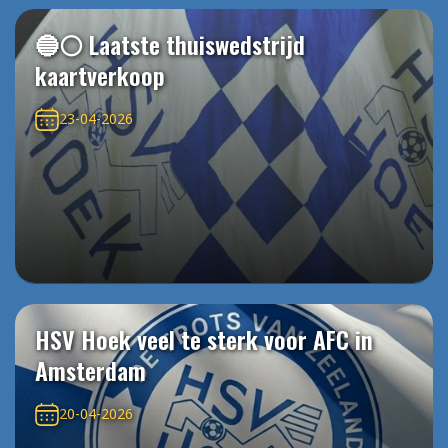
🔵⚪️ Laatste thuiswedstrijd
kaartverkoop
23-04-2026
HSV Hoek veel te sterk voor AFC in
Amsterdam
20-04-2026