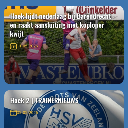
Hoek lijdt nederlaag bij Barendrecht
en raakt aansluiting met koploper
kwijt
11-05-2026
Hoek 2 | TRAINERNIEUWS
05-05-2026