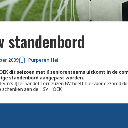
w standenbord
ber 2009
Purperen Hei
EK dit seizoen met 6 seniorenteams uitkomt in de com
rige standenbord aangepast worden.
leijn's IJzerhandel Terneuzen BV heeft hiervoor gezorgd d
e schenken aan de HSV HOEK