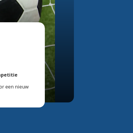
Bekijk alle foto's
petitie
oor een nieuw