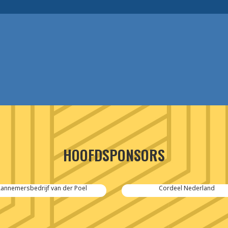
HOOFDSPONSORS
annemersbedrijf van der Poel
Cordeel Nederland