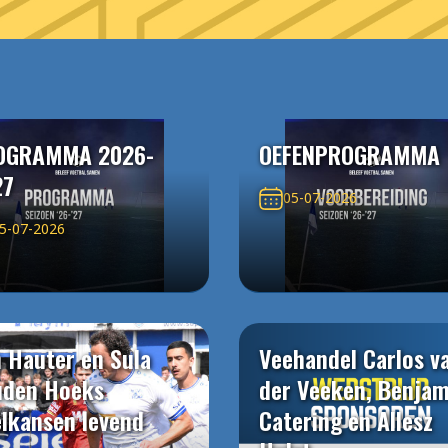
OGRAMMA 2026-
OEFENPROGRAMMA
27
05-07-2026
5-07-2026
 Hauter en Sula
Veehandel Carlos v
uden Hoeks
der Veeken, Benjam
elkansen levend
Catering en Allesz