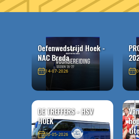
Oefenwedstrijd Hoek -
PR
NAC Breda
20
14-07-2026
0
DE TREFFERS - HSV
Van
HOEK
ho
tit
20-05-2026