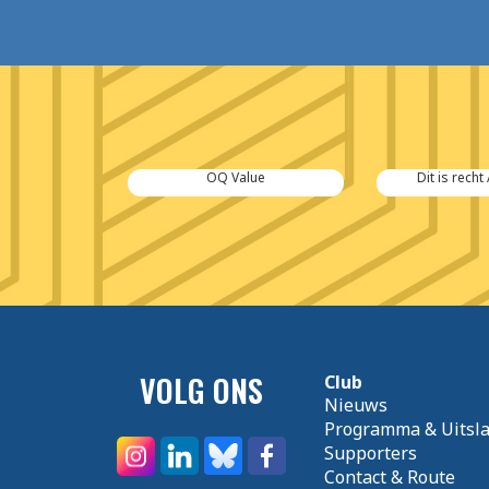
rzekeringen
OQ Value
Dit is rech
VOLG ONS
Club
Nieuws
Programma & Uitsl
Supporters
Contact & Route