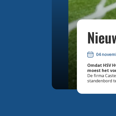
Nieu
04 novem
Omdat HSV HO
moest het vo
De firma Caste
standenbord t