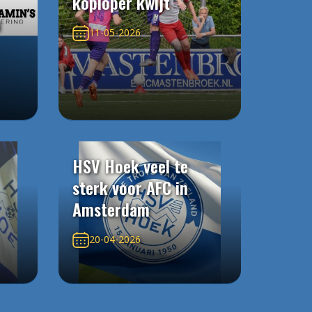
koploper kwijt
n
11-05-2026
HSV Hoek veel te
sterk voor AFC in
Amsterdam
20-04-2026