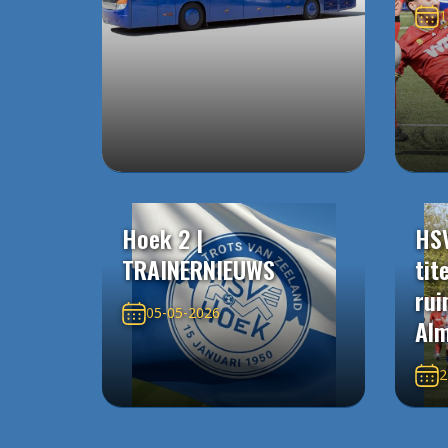
1
Hoek 2 |
HS
TRAINERNIEUWS
tit
rui
05-05-2026
Alm
2