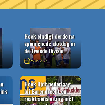
Hoek eindigt derde na
spannenede slotdag in
de Tweede Divisie
25-05-2026
an
Hoek lijdt nederlaag
in's
bij Barendrecht en
raakt aansluiting met