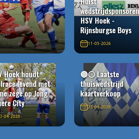
Hulst
8-05-2026
wedstrijdsponsore
HSV Hoek -
Rijnsburgse Boys
11-05-2026
V Hoek houdt
🔵⚪️ Laatste
elrace levend met
thuiswedstrijd
me zege op Jong
kaartverkoop
ere City
23-04-2026
7-04-2026