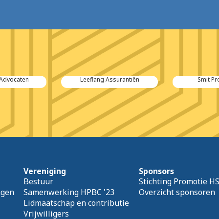
t Advocaten
Leeflang Assurantiën
Smit P
Vereniging
Sponsors
Bestuur
Stichting Promotie H
agen
Samenwerking HPBC '23
Overzicht sponsoren
Lidmaatschap en contributie
Vrijwilligers