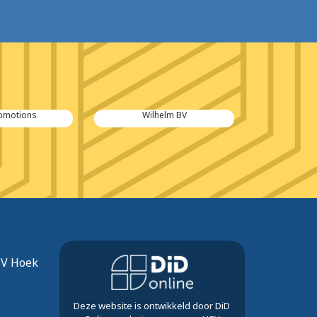
romotions
Wilhelm BV
Even Kijk
SV Hoek
Deze website is ontwikkeld door DiD