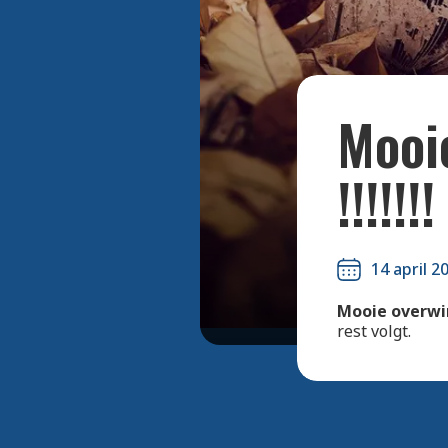
Mooi
!!!!!!!
14 april 2
Mooie overwin
rest volgt.