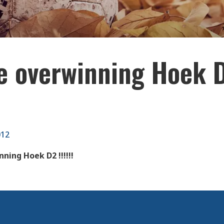
e overwinning Hoek 
012
ning Hoek D2 !!!!!!