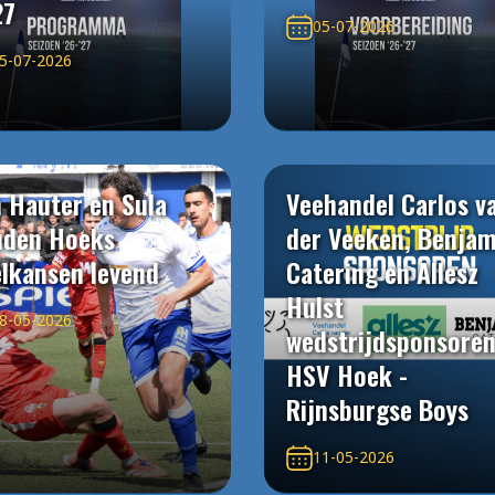
27
05-07-2026
5-07-2026
 Hauter en Sula
Veehandel Carlos v
uden Hoeks
der Veeken, Benjam
elkansen levend
Catering en Allesz
Hulst
8-05-2026
wedstrijdsponsore
HSV Hoek -
Rijnsburgse Boys
11-05-2026