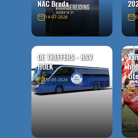
NAC Breda
20
14-07-2026
0
DE TREFFERS - HSV
Van
HOEK
ho
tit
20-05-2026
1