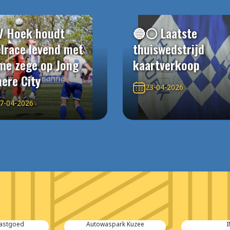
V Hoek houdt
🔵⚪️ Laatste
elrace levend met
thuiswedstrijd
me zege op Jong
kaartverkoop
ere City
23-04-2026
7-04-2026
Vastgoed
Autowaspark Kuzee