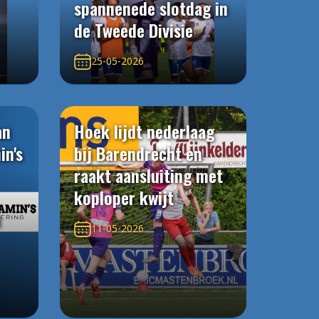
spannenede slotdag in
de Tweede Divisie
25-05-2026
an
Hoek lijdt nederlaag
in's
bij Barendrecht en
raakt aansluiting met
koploper kwijt
n
11-05-2026