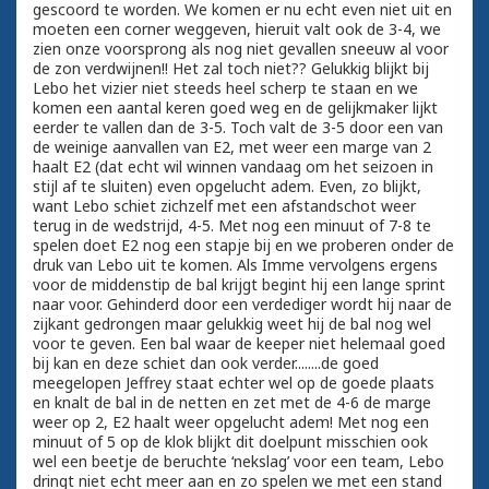
gescoord te worden. We komen er nu echt even niet uit en
moeten een corner weggeven, hieruit valt ook de 3-4, we
zien onze voorsprong als nog niet gevallen sneeuw al voor
de zon verdwijnen!! Het zal toch niet?? Gelukkig blijkt bij
Lebo het vizier niet steeds heel scherp te staan en we
komen een aantal keren goed weg en de gelijkmaker lijkt
eerder te vallen dan de 3-5. Toch valt de 3-5 door een van
de weinige aanvallen van E2, met weer een marge van 2
haalt E2 (dat echt wil winnen vandaag om het seizoen in
stijl af te sluiten) even opgelucht adem. Even, zo blijkt,
want Lebo schiet zichzelf met een afstandschot weer
terug in de wedstrijd, 4-5. Met nog een minuut of 7-8 te
spelen doet E2 nog een stapje bij en we proberen onder de
druk van Lebo uit te komen. Als Imme vervolgens ergens
voor de middenstip de bal krijgt begint hij een lange sprint
naar voor. Gehinderd door een verdediger wordt hij naar de
zijkant gedrongen maar gelukkig weet hij de bal nog wel
voor te geven. Een bal waar de keeper niet helemaal goed
bij kan en deze schiet dan ook verder........de goed
meegelopen Jeffrey staat echter wel op de goede plaats
en knalt de bal in de netten en zet met de 4-6 de marge
weer op 2, E2 haalt weer opgelucht adem! Met nog een
minuut of 5 op de klok blijkt dit doelpunt misschien ook
wel een beetje de beruchte ‘nekslag’ voor een team, Lebo
dringt niet echt meer aan en zo spelen we met een stand