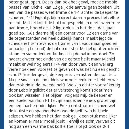
beter gaat lopen. Dat is dan ook het geval, met de mooie
passes van Michiel kan E2 gelijk de aanval gaan zoeken. Uit
een van die passes weet Imme de 1-1 achter de keeper te
schieten, 1-1! Eigenlijk bijna direct daarna precies hetzelfde
recept. Michiel krijgt de bal toegespeeld en geeft weer mee
aan Imme, boem! de 1-2 ligt ook al in het doel, dat gaat
goed zo......Als daarna bij een corner voor E2 een dame van
de tegenstander wel heel duidelijk hands maakt legt de
scheidsrechter (tevens de trainer van Lebo, maar goed en
onpartijdig fluitend) de bal op de stip. Michel gaat erachter
staan en via onderkant lat knalt hij de bal in het doel. Zo
nadert alweer het einde van de eerste helft maar Michiel
maakt er wel nog eerst 1-4 van door vanuit een wel erg
verre hoek een voorzet te geven of was het nu een gericht
schot? In ieder geval, de keeper is verrast en de goal telt.
Na de sinas in de inmiddels warme kleedkamer hebben we
dan ook zin in de tweede helft. We zijn echter vooraf keurig
door Lebo ingelicht dat er versterking komt zodat men
ook kan wisselen. Het blijken, volgens mij, de keeper en
een speler van hun E1 te zijn aangezien ze iets groter zijn
en een jaartje ouder lijken. En zo ontstaat misschien wel
de leukste en spannendste tweede helft van het hele
seizoen. We hebben het dan ook gelijk een stuk moeilijker
en komen er maar moeilijk uit. Terwijl de schrijver van dit
nog aan een warme bak koffie toe is blijkt ook de 2-4