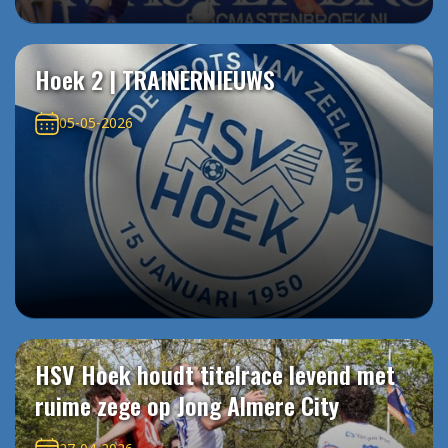
Hoek 2 | TRAINERNIEUWS
05-05-2026
HSV Hoek houdt titelrace levend met
ruime zege op Jong Almere City