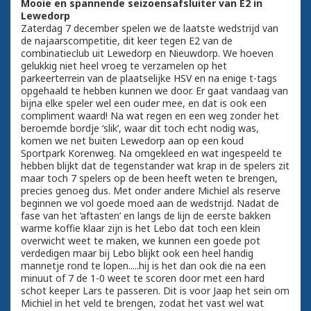
Mooie en spannende seizoensafsluiter van E2 in
Lewedorp
Zaterdag 7 december spelen we de laatste wedstrijd van
de najaarscompetitie, dit keer tegen E2 van de
combinatieclub uit Lewedorp en Nieuwdorp. We hoeven
gelukkig niet heel vroeg te verzamelen op het
parkeerterrein van de plaatselijke HSV en na enige t-tags
opgehaald te hebben kunnen we door. Er gaat vandaag van
bijna elke speler wel een ouder mee, en dat is ook een
compliment waard! Na wat regen en een weg zonder het
beroemde bordje ‘slik’, waar dit toch echt nodig was,
komen we net buiten Lewedorp aan op een koud
Sportpark Korenweg. Na omgekleed en wat ingespeeld te
hebben blijkt dat de tegenstander wat krap in de spelers zit
maar toch 7 spelers op de been heeft weten te brengen,
precies genoeg dus. Met onder andere Michiel als reserve
beginnen we vol goede moed aan de wedstrijd. Nadat de
fase van het ‘aftasten’ en langs de lijn de eerste bakken
warme koffie klaar zijn is het Lebo dat toch een klein
overwicht weet te maken, we kunnen een goede pot
verdedigen maar bij Lebo blijkt ook een heel handig
mannetje rond te lopen.....hij is het dan ook die na een
minuut of 7 de 1-0 weet te scoren door met een hard
schot keeper Lars te passeren. Dit is voor Jaap het sein om
Michiel in het veld te brengen, zodat het vast wel wat