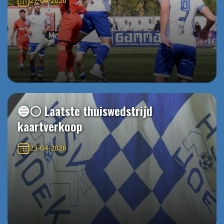
27-04-2026
🔵⚪️ Laatste thuiswedstrijd
kaartverkoop
23-04-2026