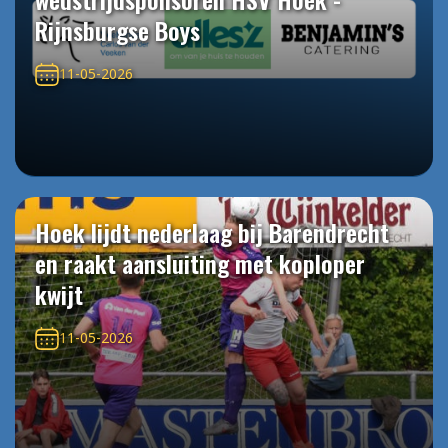
Rijnsburgse Boys
11-05-2026
Hoek lijdt nederlaag bij Barendrecht
en raakt aansluiting met koploper
kwijt
11-05-2026