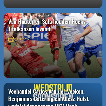
Van Hauter en Sula houden Hoeks
titelkansen levend
18-05-2026
Veehandel Carlos van der Veeken,
Benjamin's Catering en Allesz Hulst
wedstrijdsponsoren HSV Hoek -