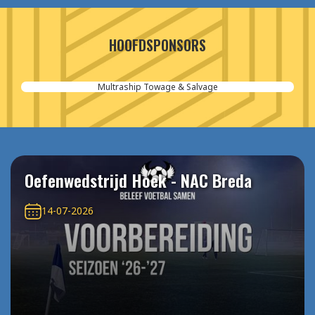
HOOFDSPONSORS
Multraship Towage & Salvage
Oefenwedstrijd Hoek - NAC Breda
14-07-2026