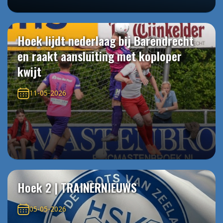
Hoek lijdt nederlaag bij Barendrecht
en raakt aansluiting met koploper
kwijt
11-05-2026
Hoek 2 | TRAINERNIEUWS
05-05-2026