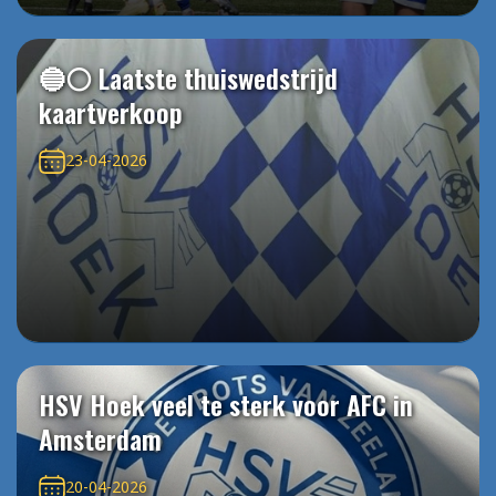
🔵⚪️ Laatste thuiswedstrijd
kaartverkoop
23-04-2026
HSV Hoek veel te sterk voor AFC in
Amsterdam
20-04-2026