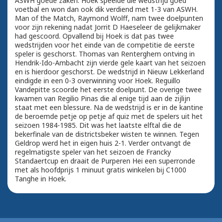
ASWH goede zaken. Hoek speelde die wedstrijd goed
voetbal en won dan ook dik verdiend met 1-3 van ASWH.
Man of the Match, Raymond Wolff, nam twee doelpunten
voor zijn rekening nadat Jorrit D Haeseleer de gelijkmaker
had gescoord. Opvallend bij Hoek is dat pas twee
wedstrijden voor het einde van de competitie de eerste
speler is geschorst. Thomas van Renterghem ontving in
Hendrik-Ido-Ambacht zijn vierde gele kaart van het seizoen
en is hierdoor geschorst. De wedstrijd in Nieuw Lekkerland
eindigde in een 0-3 overwinning voor Hoek. Reguillo
Vandepitte scoorde het eerste doelpunt. De overige twee
kwamen van Regilio Pinas die al enige tijd aan de zijlijn
staat met een blessure. Na de wedstrijd is er in de kantine
de beroemde petje op petje af quiz met de spelers uit het
seizoen 1984-1985. Dit was het laatste elftal die de
bekerfinale van de districtsbeker wisten te winnen. Tegen
Geldrop werd het in eigen huis 2-1. Verder ontvangt de
regelmatigste speler van het seizoen de Francky
Standaertcup en draait de Purperen Hei een superronde
met als hoofdprijs 1 minuut gratis winkelen bij C1000
Tanghe in Hoek.