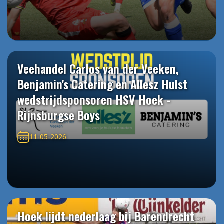
Veehandel Carlos van der Veeken,
Benjamin's Catering en Allesz Hulst
wedstrijdsponsoren HSV Hoek -
Rijnsburgse Boys
11-05-2026
Hoek lijdt nederlaag bij Barendrecht