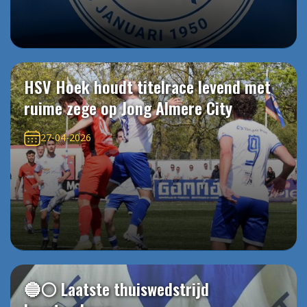
HSV Hoek houdt titelrace levend met
ruime zege op Jong Almere City
27-04-2026
🔵⚪️ Laatste thuiswedstrijd