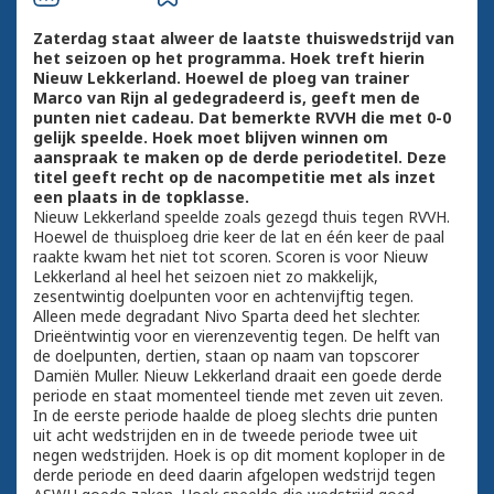
Zaterdag staat alweer de laatste thuiswedstrijd van
het seizoen op het programma. Hoek treft hierin
Nieuw Lekkerland. Hoewel de ploeg van trainer
Marco van Rijn al gedegradeerd is, geeft men de
punten niet cadeau. Dat bemerkte RVVH die met 0-0
gelijk speelde. Hoek moet blijven winnen om
aanspraak te maken op de derde periodetitel. Deze
titel geeft recht op de nacompetitie met als inzet
een plaats in de topklasse.
Nieuw Lekkerland speelde zoals gezegd thuis tegen RVVH.
Hoewel de thuisploeg drie keer de lat en één keer de paal
raakte kwam het niet tot scoren. Scoren is voor Nieuw
Lekkerland al heel het seizoen niet zo makkelijk,
zesentwintig doelpunten voor en achtenvijftig tegen.
Alleen mede degradant Nivo Sparta deed het slechter.
Drieëntwintig voor en vierenzeventig tegen. De helft van
de doelpunten, dertien, staan op naam van topscorer
Damiën Muller. Nieuw Lekkerland draait een goede derde
periode en staat momenteel tiende met zeven uit zeven.
In de eerste periode haalde de ploeg slechts drie punten
uit acht wedstrijden en in de tweede periode twee uit
negen wedstrijden. Hoek is op dit moment koploper in de
derde periode en deed daarin afgelopen wedstrijd tegen