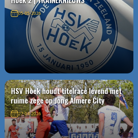
05-05-2026
HSV Hoek houdt titelrace levend met
ruime zege op Jong Almere City
27-04-2026