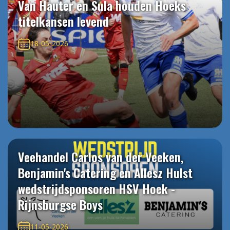
Van Hauter en Sula houden Hoeks
titelkansen levend
18-05-2026
Veehandel Carlos van der Veeken,
Benjamin's Catering en Allesz Hulst
wedstrijdsponsoren HSV Hoek -
Rijnsburgse Boys
11-05-2026