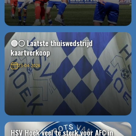
🔵⚪️ Laatste thuiswedstrijd
kaartverkoop
23-04-2026
HSV Hoek veel te sterk voor AFC in