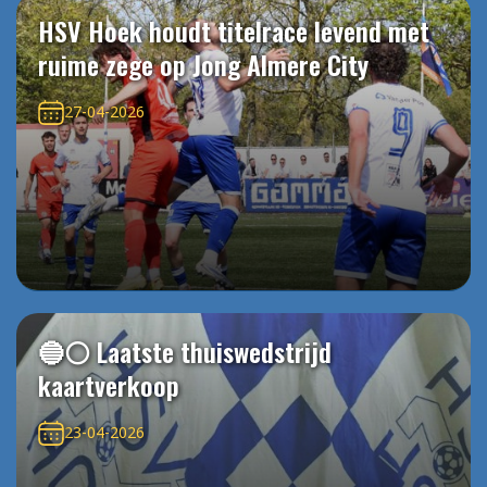
HSV Hoek houdt titelrace levend met
ruime zege op Jong Almere City
27-04-2026
🔵⚪️ Laatste thuiswedstrijd
kaartverkoop
23-04-2026