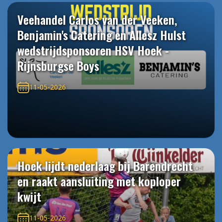
Veehandel Carlos van der Veeken,
Benjamin's Catering en Allesz Hulst
wedstrijdsponsoren HSV Hoek -
Rijnsburgse Boys
11-05-2026
Hoek lijdt nederlaag bij Barendrecht
en raakt aansluiting met koploper
kwijt
11-05-2026