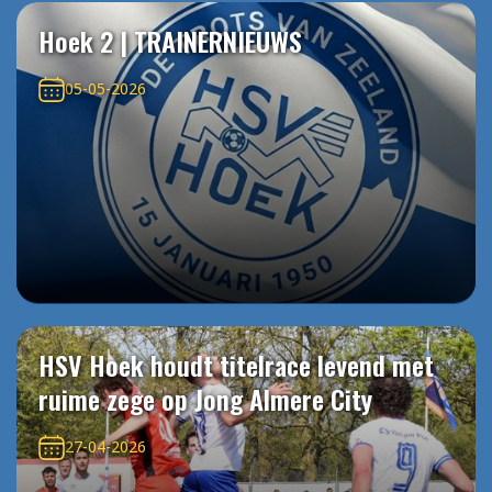
Hoek 2 | TRAINERNIEUWS
05-05-2026
HSV Hoek houdt titelrace levend met
ruime zege op Jong Almere City
27-04-2026