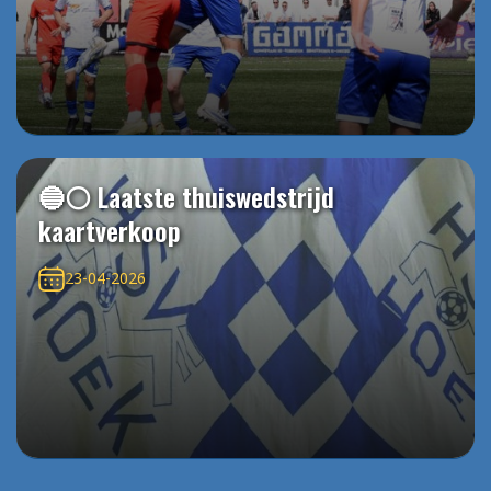
🔵⚪️ Laatste thuiswedstrijd
kaartverkoop
23-04-2026