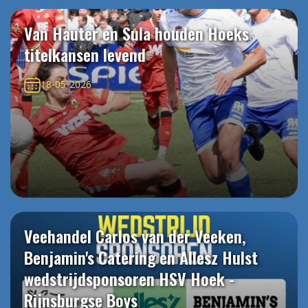
Van Hauter en Sula houden Hoeks
titelkansen levend
18-05-2026
Veehandel Carlos van der Veeken,
Benjamin's Catering en Allesz Hulst
wedstrijdsponsoren HSV Hoek -
Rijnsburgse Boys