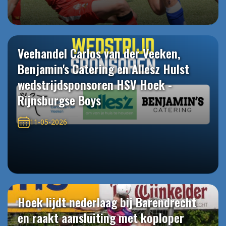
Veehandel Carlos van der Veeken,
Benjamin's Catering en Allesz Hulst
wedstrijdsponsoren HSV Hoek -
Rijnsburgse Boys
11-05-2026
Hoek lijdt nederlaag bij Barendrecht
en raakt aansluiting met koploper