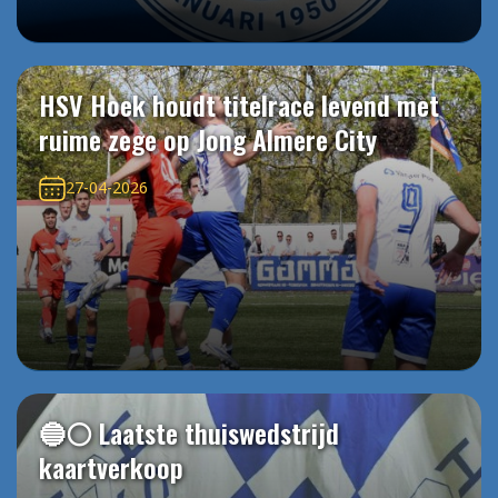
HSV Hoek houdt titelrace levend met
ruime zege op Jong Almere City
27-04-2026
🔵⚪️ Laatste thuiswedstrijd
kaartverkoop