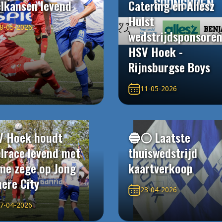
elkansen levend
Catering en Allesz
Hulst
8-05-2026
wedstrijdsponsore
HSV Hoek -
Rijnsburgse Boys
11-05-2026
V Hoek houdt
🔵⚪️ Laatste
elrace levend met
thuiswedstrijd
me zege op Jong
kaartverkoop
ere City
23-04-2026
7-04-2026