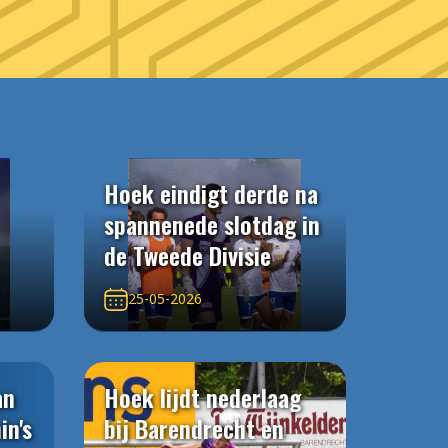
Hoek eindigt derde na
spannenede slotdag in
de Tweede Divisie
25-05-2026
an
Hoek lijdt nederlaag
in's
bij Barendrecht en