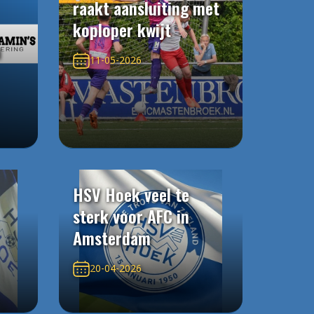
raakt aansluiting met
koploper kwijt
n
11-05-2026
HSV Hoek veel te
sterk voor AFC in
Amsterdam
20-04-2026