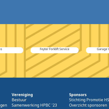
os
Feyter Forklift Service
Garage 
Vereniging
Sponsors
Bestuur
Stichting Promotie H
agen
Samenwerking HPBC '23
Overzicht sponsoren