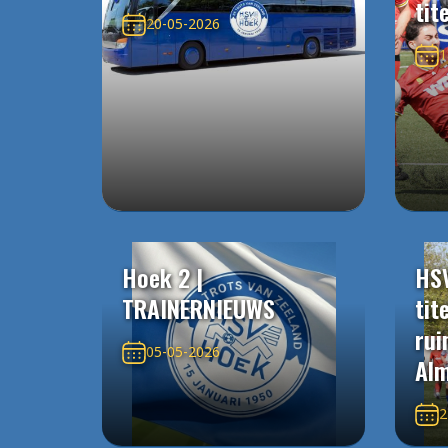
tit
20-05-2026
1
Hoek 2 |
HS
TRAINERNIEUWS
tit
rui
05-05-2026
Alm
2