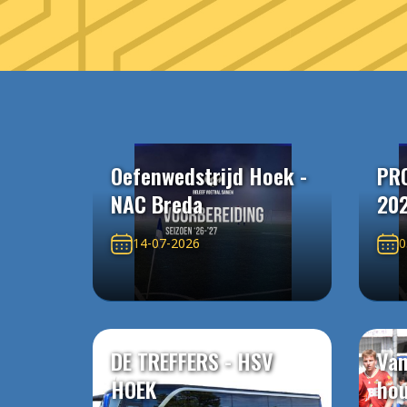
Oefenwedstrijd Hoek -
PR
NAC Breda
20
14-07-2026
0
DE TREFFERS - HSV
Van
HOEK
ho