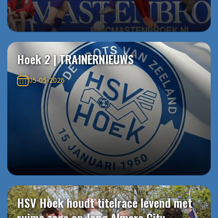
Hoek 2 | TRAINERNIEUWS
05-05-2026
HSV Hoek houdt titelrace levend met
ruime zege op Jong Almere City