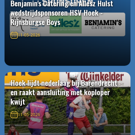
Benjamin's Catering en Allesz Hulst
wedstrijdsponsoren HSV Hoek -
Rijnsburgse Boys
11-05-2026
Hoek lijdt nederlaag bij Barendrecht
en raakt aansluiting met koploper
kwijt
11-05-2026