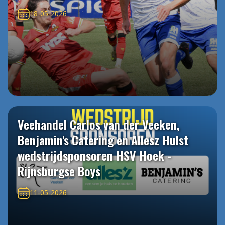
18-05-2026
Veehandel Carlos van der Veeken,
Benjamin's Catering en Allesz Hulst
wedstrijdsponsoren HSV Hoek -
Rijnsburgse Boys
11-05-2026