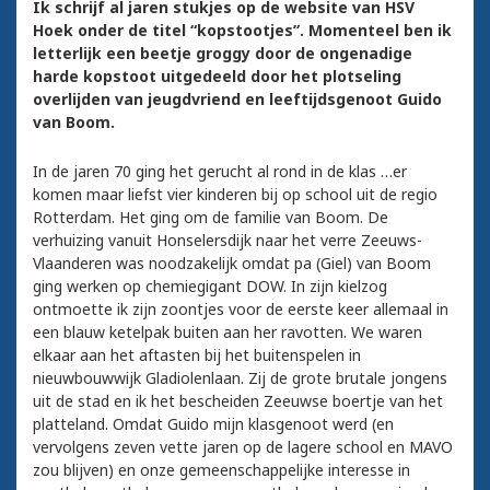
Ik schrijf al jaren stukjes op de website van HSV
Hoek onder de titel “kopstootjes”. Momenteel ben ik
letterlijk een beetje groggy door de ongenadige
harde kopstoot uitgedeeld door het plotseling
overlijden van jeugdvriend en leeftijdsgenoot Guido
van Boom.
In de jaren 70 ging het gerucht al rond in de klas …er
komen maar liefst vier kinderen bij op school uit de regio
Rotterdam. Het ging om de familie van Boom. De
verhuizing vanuit Honselersdijk naar het verre Zeeuws-
Vlaanderen was noodzakelijk omdat pa (Giel) van Boom
ging werken op chemiegigant DOW. In zijn kielzog
ontmoette ik zijn zoontjes voor de eerste keer allemaal in
een blauw ketelpak buiten aan her ravotten. We waren
elkaar aan het aftasten bij het buitenspelen in
nieuwbouwwijk Gladiolenlaan. Zij de grote brutale jongens
uit de stad en ik het bescheiden Zeeuwse boertje van het
platteland. Omdat Guido mijn klasgenoot werd (en
vervolgens zeven vette jaren op de lagere school en MAVO
zou blijven) en onze gemeenschappelijke interesse in