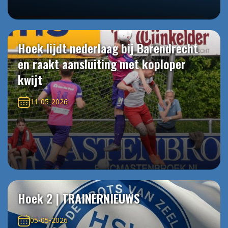
Hoek lijdt nederlaag bij Barendrecht
en raakt aansluiting met koploper
kwijt
11-05-2026
Hoek 2 | TRAINERNIEUWS
05-05-2026