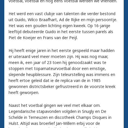
voetbal, voetbal en nog eens voetbal werden we vrienden.
Het werd een vast clubje van talenten die verder bestond
uit Guido, Wilco Braafhart, Ad de Rijke en mijn persoontje.
Het was een gouden lichting eigen kweek. Op 16-jarige
leeftijd debuteerde Guido in het eerste tussen parels als
Piet de Koeijer en Frans van der Peijl.
Hij heeft enige jaren in het eerste gespeeld maar hadden
er uiteraard veel meer moeten zijn. Hij was nog maar,
meen ik, een jaar of 23 toen hij genoodzaakt was te
stoppen met topamateurvoetbal door een ernstige,
slepende heupblessure. Zijn teleurstelling was immens en
heeft ertoe geleid dat ie de replica van de in 1985
gewonnen districtsbeker gefrustreerd in de voorste kreek
heeft geworpen.
Naast het voetbal gingen we veel met elkaar om.
Legendarische stapavonden volgden in Snugly en De
Schelde in Terneuzen en discotheek Champs Disques in
Hulst. Altijd was broerlief Jan-Willem erbij voor de