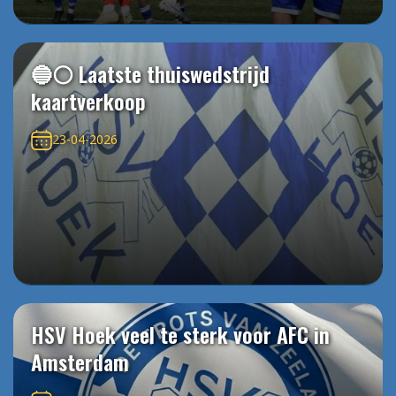
🔵⚪️ Laatste thuiswedstrijd
kaartverkoop
23-04-2026
HSV Hoek veel te sterk voor AFC in
Amsterdam