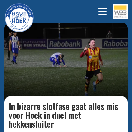
Hoek verliest in bizarre
Bekijk alle
foto's
slotfase.
In bizarre slotfase gaat alles mis
voor Hoek in duel met
hekkensluiter