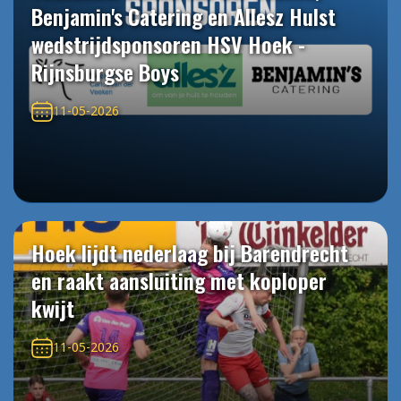
Benjamin's Catering en Allesz Hulst
wedstrijdsponsoren HSV Hoek -
Rijnsburgse Boys
11-05-2026
Hoek lijdt nederlaag bij Barendrecht
en raakt aansluiting met koploper
kwijt
11-05-2026