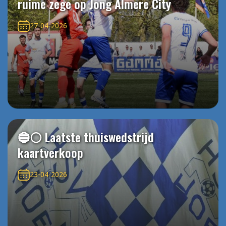
ruime zege op Jong Almere City
27-04-2026
🔵⚪️ Laatste thuiswedstrijd
kaartverkoop
23-04-2026