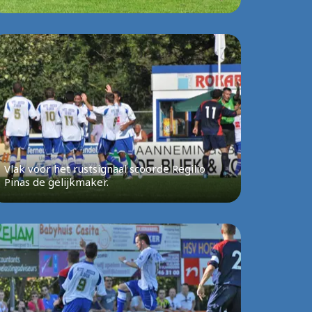
Vlak voor het rustsignaal scoorde Regilio
Pinas de gelijkmaker.