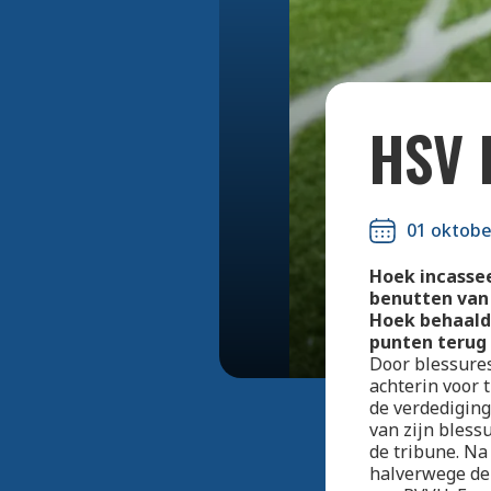
HSV 
01 oktobe
Hoek incassee
benutten van 
Hoek behaald
punten terug 
Door blessure
achterin voor 
de verdediging
van zijn bless
de tribune. Na
halverwege de 