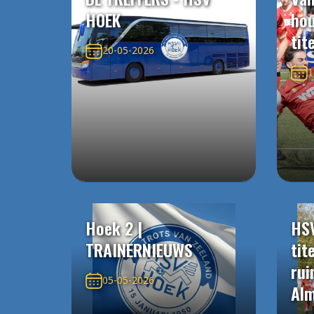
HOEK
ho
tit
20-05-2026
1
Hoek 2 |
HS
TRAINERNIEUWS
tit
rui
05-05-2026
Alm