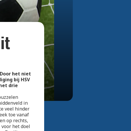
Bekijk alle foto's
it
 Door het niet
iging bij HSV
met drie
puzzelen
middenveld in
te veel hinder
keek toe vanaf
en op rechts,
 voor het doel