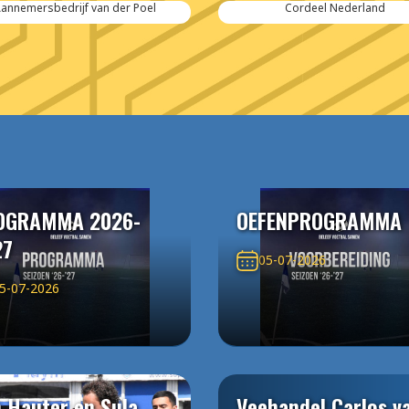
Cordeel Nederland
SPIE-Controlec Engineering
OGRAMMA 2026-
OEFENPROGRAMMA
27
05-07-2026
5-07-2026
 Hauter en Sula
Veehandel Carlos v