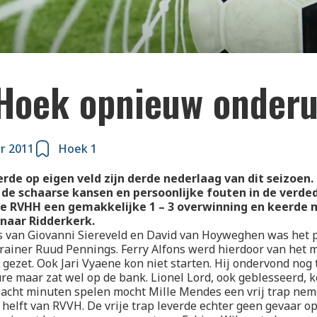
Hoek opnieuw onderu
r 2011
Hoek 1
rde op eigen veld zijn derde nederlaag van dit seizoen.
de schaarse kansen en persoonlijke fouten in de verded
e RVHH een gemakkelijke 1 – 3 overwinning en keerde 
naar Ridderkerk.
s van Giovanni Siereveld en David van Hoyweghen was het 
trainer Ruud Pennings. Ferry Alfons werd hierdoor van het 
 gezet. Ook Jari Vyaene kon niet starten. Hij ondervond nog 
ure maar zat wel op de bank. Lionel Lord, ook geblesseerd, 
 acht minuten spelen mocht Mille Mendes een vrij trap nem
helft van RVVH. De vrije trap leverde echter geen gevaar op