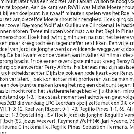
minuut later was een voorzet van Fabian Wilson te hoog voo
en te koppen. Aan de kant van RVVH was Micha Moerenhout
ht bij een doelpunt. Na twaalf minuten spelen was het Roel v
orzet van diezelfde Moerenhout binnengleed. Hoek ging op
ar zowel Raymond Wolff als Guillaume Clinckemaille hadden
nnen scoren. Twee minuten voor rust was het Regilio Pinas
nnenschoot. Hoek had twintig minuten na rust het betere v
en maar kreeg toch een tegentreffer te slikken. Een vrije t
 doel van Jordi de Jonghe werd onvoldoende weggewerkt doo
g. De bal kwam voor de voeten van invaller Ali Yilmaz die z
prong bracht. In de eenenzeventigste minuut kreeg Rensy 
ding op aanvoerder Ferry Alfons. Na beraad met zijn assist
 trok scheidsrechter Dijkstra ook een rode kaart voor Rens
d kon verlaten. Hoek kon echter niet profiteren van de man me
f een doelpunt te maken kreeg het nog een doelpunt tegen. 
zizi mocht rond het zestienmetergebied vrij uithalen, mist
indstand op 1-3. Hoek staat momenteel achtste en gaat vol
xesDZB die vandaag LRC Leerdam opzij zette met een 0-8 o
 1-3; 12. Roel van Rixoort 0-1, 43. Regilio Pinas 1-1, 65. Ali 
zizi 1-3 Opstelling HSV Hoek: Jordi de Jonghe, Reguillo Van
Fitsch (85. Jozue Weever), Raymond Wolff (46. Jari Vyaene, 76
illaume Clinckemaille, Regilio Pinas, Sebastien Hermans, M
eer