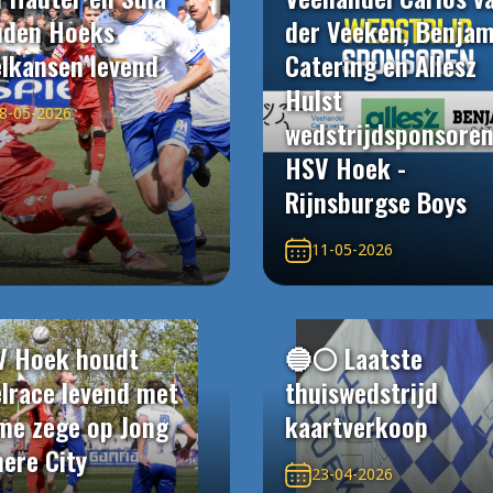
uden Hoeks
der Veeken, Benjam
elkansen levend
Catering en Allesz
Hulst
8-05-2026
wedstrijdsponsore
HSV Hoek -
Rijnsburgse Boys
11-05-2026
V Hoek houdt
🔵⚪️ Laatste
elrace levend met
thuiswedstrijd
me zege op Jong
kaartverkoop
ere City
23-04-2026