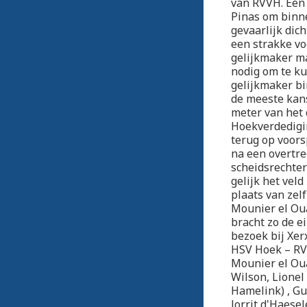
van RVVH. Een 
Pinas om binn
gevaarlijk dic
een strakke vo
gelijkmaker ma
nodig om te ku
gelijkmaker bi
de meeste kans
meter van het
Hoekverdedigin
terug op voors
na een overtre
scheidsrechter
gelijk het vel
plaats van zel
Mounier el Oua
bracht zo de e
bezoek bij Xer
HSV Hoek – RVVH
Mounier el Oua
Wilson, Lionel 
Hamelink) , Gu
Jorrit d'Haesel