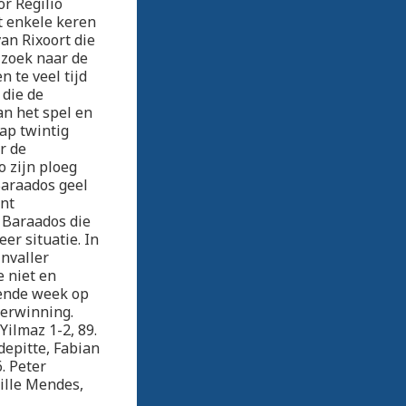
r Regilio
 enkele keren
an Rixoort die
 zoek naar de
 te veel tijd
 die de
an het spel en
rap twintig
r de
o zijn ploeg
Baraados geel
ent
y Baraados die
er situatie. In
Invaller
e niet en
gende week op
verwinning.
Yilmaz 1-2, 89.
depitte, Fabian
. Peter
ille Mendes,