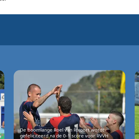
De boomlange Roel van Rixoort wordt
gefeliciteerd na de 0-1 score voor RVVH