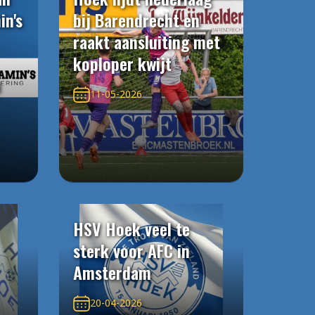
in's
bij Barendrecht en
raakt aansluiting met
koploper kwijt
n
11-05-2026
HSV Hoek veel te
sterk voor AFC in
Amsterdam
20-04-2026