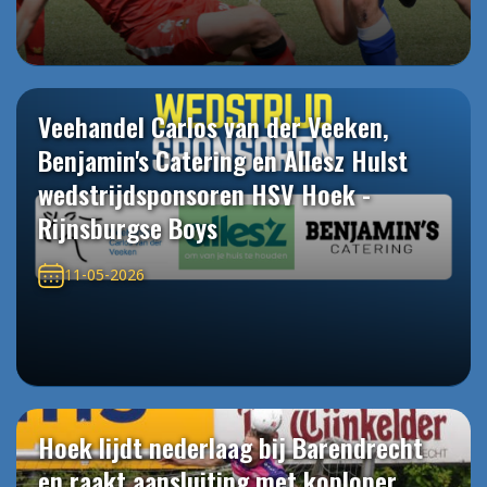
Veehandel Carlos van der Veeken,
Benjamin's Catering en Allesz Hulst
wedstrijdsponsoren HSV Hoek -
Rijnsburgse Boys
11-05-2026
Hoek lijdt nederlaag bij Barendrecht
en raakt aansluiting met koploper