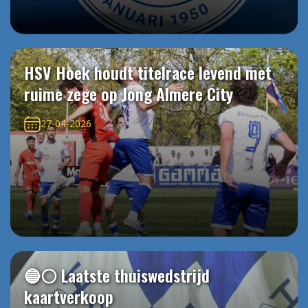
HSV Hoek houdt titelrace levend met
ruime zege op Jong Almere City
27-04-2026
🔵⚪️ Laatste thuiswedstrijd
kaartverkoop