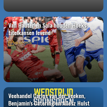
Van Hauter en Sula houden Hoeks
titelkansen levend
18-05-2026
Veehandel Carlos van der Veeken,
Benjamin's Catering en Allesz Hulst