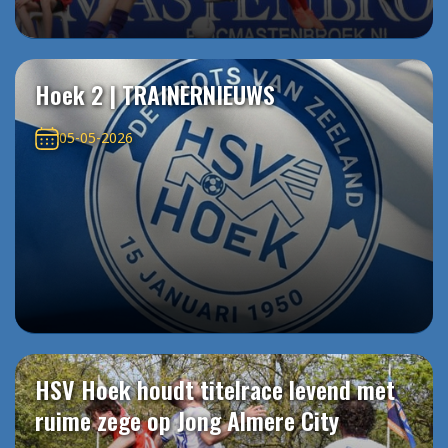
Hoek 2 | TRAINERNIEUWS
05-05-2026
HSV Hoek houdt titelrace levend met
ruime zege op Jong Almere City