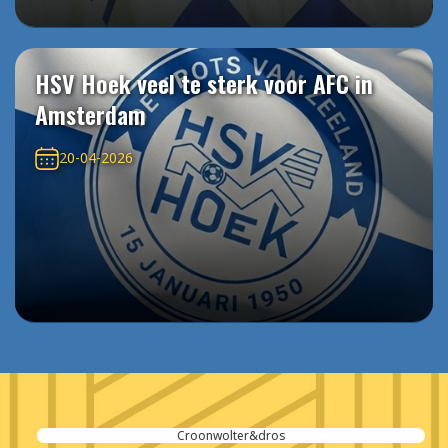
HSV Hoek veel te sterk voor AFC in
Amsterdam
20-04-2026
Croonwolter&dros