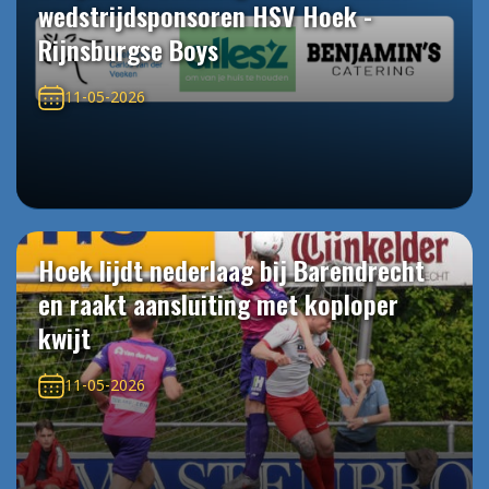
wedstrijdsponsoren HSV Hoek -
Rijnsburgse Boys
11-05-2026
Hoek lijdt nederlaag bij Barendrecht
en raakt aansluiting met koploper
kwijt
11-05-2026