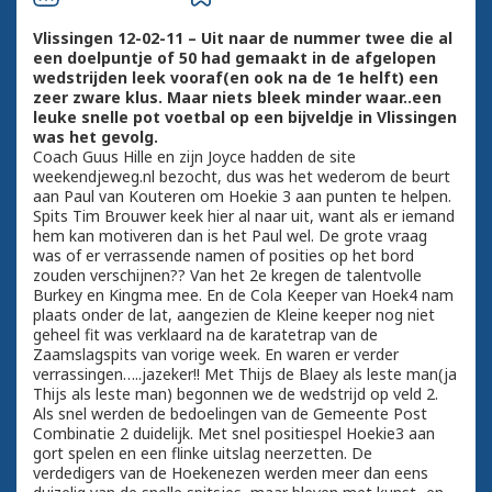
Vlissingen 12-02-11 – Uit naar de nummer twee die al
een doelpuntje of 50 had gemaakt in de afgelopen
wedstrijden leek vooraf(en ook na de 1e helft) een
zeer zware klus. Maar niets bleek minder waar..een
leuke snelle pot voetbal op een bijveldje in Vlissingen
was het gevolg.
Coach Guus Hille en zijn Joyce hadden de site
weekendjeweg.nl bezocht, dus was het wederom de beurt
aan Paul van Kouteren om Hoekie 3 aan punten te helpen.
Spits Tim Brouwer keek hier al naar uit, want als er iemand
hem kan motiveren dan is het Paul wel. De grote vraag
was of er verrassende namen of posities op het bord
zouden verschijnen?? Van het 2e kregen de talentvolle
Burkey en Kingma mee. En de Cola Keeper van Hoek4 nam
plaats onder de lat, aangezien de Kleine keeper nog niet
geheel fit was verklaard na de karatetrap van de
Zaamslagspits van vorige week. En waren er verder
verrassingen…..jazeker!! Met Thijs de Blaey als leste man(ja
Thijs als leste man) begonnen we de wedstrijd op veld 2.
Als snel werden de bedoelingen van de Gemeente Post
Combinatie 2 duidelijk. Met snel positiespel Hoekie3 aan
gort spelen en een flinke uitslag neerzetten. De
verdedigers van de Hoekenezen werden meer dan eens