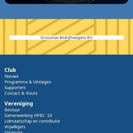
Groosman Bedrijfswagens B.V.
Club
Nieuws
Programma & Uitslagen
Supporters
Contact & Route
Vereniging
Bestuur
Samenwerking HPBC '23
Lidmaatschap en contributie
Vrijwilligers
Sponsors