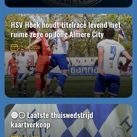
HSV Hoek houdt titelrace levend met
ruime zege op Jong Almere City
27-04-2026
🔵⚪️ Laatste thuiswedstrijd
kaartverkoop