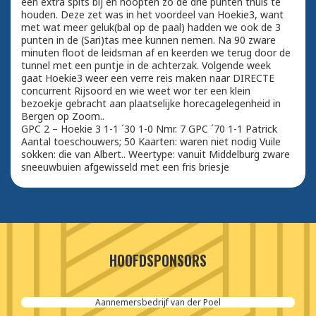
een extra spits bij en hoopten zo de drie punten thuis te
houden. Deze zet was in het voordeel van Hoekie3, want
met wat meer geluk(bal op de paal) hadden we ook de 3
punten in de (Sari)tas mee kunnen nemen. Na 90 zware
minuten floot de leidsman af en keerden we terug door de
tunnel met een puntje in de achterzak. Volgende week
gaat Hoekie3 weer een verre reis maken naar DIRECTE
concurrent Rijsoord en wie weet wor ter een klein
bezoekje gebracht aan plaatselijke horecagelegenheid in
Bergen op Zoom..
GPC 2 – Hoekie 3 1-1 ´30 1-0 Nmr. 7 GPC ´70 1-1 Patrick
Aantal toeschouwers; 50 Kaarten: waren niet nodig Vuile
sokken: die van Albert.. Weertype: vanuit Middelburg zware
sneeuwbuien afgewisseld met een fris briesje
HOOFDSPONSORS
Aannemersbedrijf van der Poel