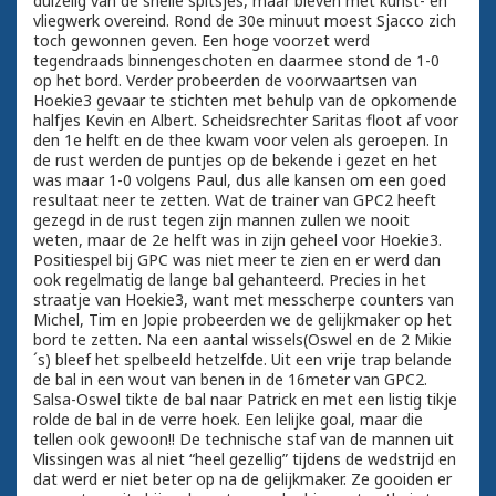
duizelig van de snelle spitsjes, maar bleven met kunst- en
vliegwerk overeind. Rond de 30e minuut moest Sjacco zich
toch gewonnen geven. Een hoge voorzet werd
tegendraads binnengeschoten en daarmee stond de 1-0
op het bord. Verder probeerden de voorwaartsen van
Hoekie3 gevaar te stichten met behulp van de opkomende
halfjes Kevin en Albert. Scheidsrechter Saritas floot af voor
den 1e helft en de thee kwam voor velen als geroepen. In
de rust werden de puntjes op de bekende i gezet en het
was maar 1-0 volgens Paul, dus alle kansen om een goed
resultaat neer te zetten. Wat de trainer van GPC2 heeft
gezegd in de rust tegen zijn mannen zullen we nooit
weten, maar de 2e helft was in zijn geheel voor Hoekie3.
Positiespel bij GPC was niet meer te zien en er werd dan
ook regelmatig de lange bal gehanteerd. Precies in het
straatje van Hoekie3, want met messcherpe counters van
Michel, Tim en Jopie probeerden we de gelijkmaker op het
bord te zetten. Na een aantal wissels(Oswel en de 2 Mikie
´s) bleef het spelbeeld hetzelfde. Uit een vrije trap belande
de bal in een wout van benen in de 16meter van GPC2.
Salsa-Oswel tikte de bal naar Patrick en met een listig tikje
rolde de bal in de verre hoek. Een lelijke goal, maar die
tellen ook gewoon!! De technische staf van de mannen uit
Vlissingen was al niet “heel gezellig” tijdens de wedstrijd en
dat werd er niet beter op na de gelijkmaker. Ze gooiden er