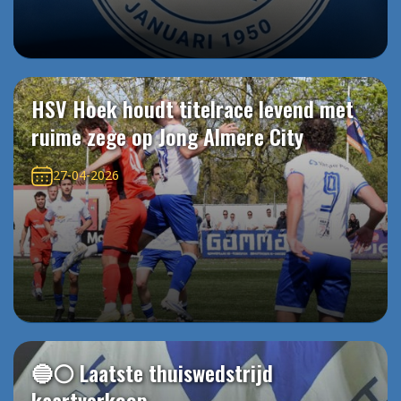
HSV Hoek houdt titelrace levend met
ruime zege op Jong Almere City
27-04-2026
🔵⚪️ Laatste thuiswedstrijd
kaartverkoop