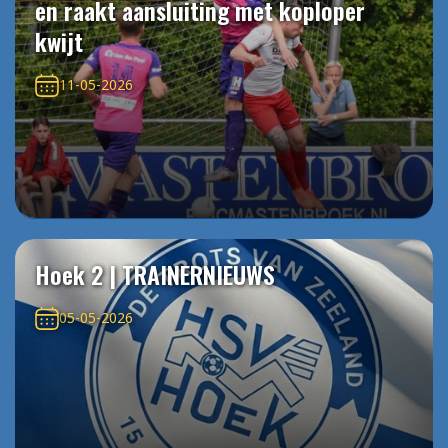
en raakt aansluiting met koploper
kwijt
11-05-2026
Hoek 2 | TRAINERNIEUWS
05-05-2026