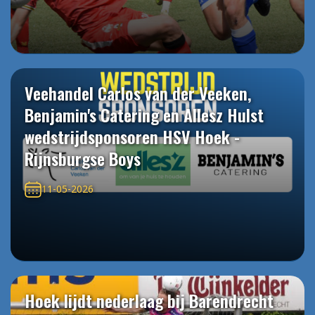
Veehandel Carlos van der Veeken,
Benjamin's Catering en Allesz Hulst
wedstrijdsponsoren HSV Hoek -
Rijnsburgse Boys
11-05-2026
Hoek lijdt nederlaag bij Barendrecht