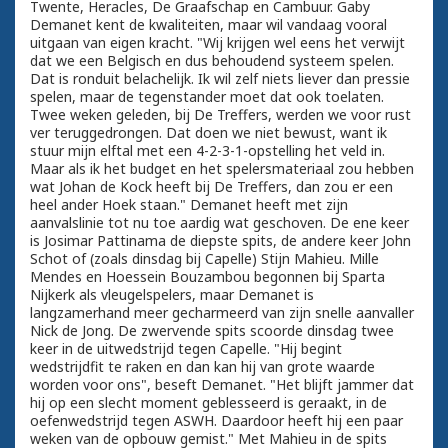
Twente, Heracles, De Graafschap en Cambuur. Gaby
Demanet kent de kwaliteiten, maar wil vandaag vooral
uitgaan van eigen kracht. "Wij krijgen wel eens het verwijt
dat we een Belgisch en dus behoudend systeem spelen.
Dat is ronduit belachelijk. Ik wil zelf niets liever dan pressie
spelen, maar de tegenstander moet dat ook toelaten.
Twee weken geleden, bij De Treffers, werden we voor rust
ver teruggedrongen. Dat doen we niet bewust, want ik
stuur mijn elftal met een 4-2-3-1-opstelling het veld in.
Maar als ik het budget en het spelersmateriaal zou hebben
wat Johan de Kock heeft bij De Treffers, dan zou er een
heel ander Hoek staan." Demanet heeft met zijn
aanvalslinie tot nu toe aardig wat geschoven. De ene keer
is Josimar Pattinama de diepste spits, de andere keer John
Schot of (zoals dinsdag bij Capelle) Stijn Mahieu. Mille
Mendes en Hoessein Bouzambou begonnen bij Sparta
Nijkerk als vleugelspelers, maar Demanet is
langzamerhand meer gecharmeerd van zijn snelle aanvaller
Nick de Jong. De zwervende spits scoorde dinsdag twee
keer in de uitwedstrijd tegen Capelle. "Hij begint
wedstrijdfit te raken en dan kan hij van grote waarde
worden voor ons", beseft Demanet. "Het blijft jammer dat
hij op een slecht moment geblesseerd is geraakt, in de
oefenwedstrijd tegen ASWH. Daardoor heeft hij een paar
weken van de opbouw gemist." Met Mahieu in de spits