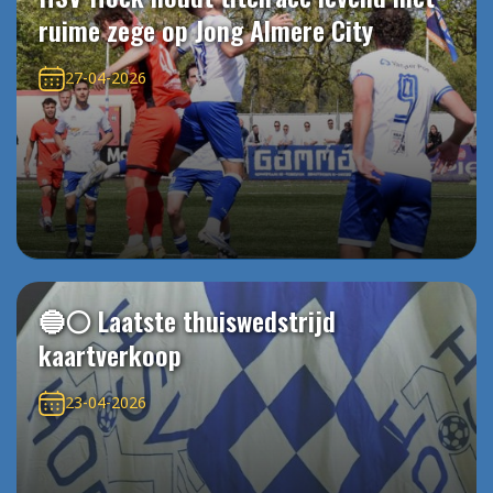
ruime zege op Jong Almere City
27-04-2026
🔵⚪️ Laatste thuiswedstrijd
kaartverkoop
23-04-2026