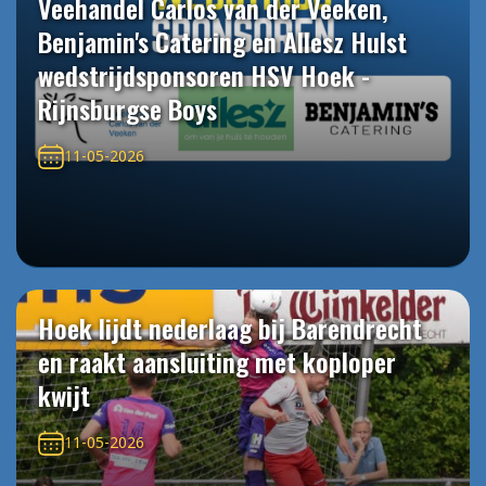
Veehandel Carlos van der Veeken,
Benjamin's Catering en Allesz Hulst
wedstrijdsponsoren HSV Hoek -
Rijnsburgse Boys
11-05-2026
Hoek lijdt nederlaag bij Barendrecht
en raakt aansluiting met koploper
kwijt
11-05-2026