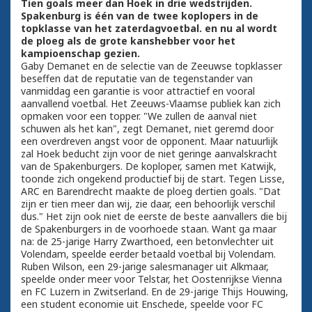
Tien goals meer dan Hoek in drie wedstrijden.
Spakenburg is één van de twee koplopers in de
topklasse van het zaterdagvoetbal. en nu al wordt
de ploeg als de grote kanshebber voor het
kampioenschap gezien.
Gaby Demanet en de selectie van de Zeeuwse topklasser
beseffen dat de reputatie van de tegenstander van
vanmiddag een garantie is voor attractief en vooral
aanvallend voetbal. Het Zeeuws-Vlaamse publiek kan zich
opmaken voor een topper. "We zullen de aanval niet
schuwen als het kan", zegt Demanet, niet geremd door
een overdreven angst voor de opponent. Maar natuurlijk
zal Hoek beducht zijn voor de niet geringe aanvalskracht
van de Spakenburgers. De koploper, samen met Katwijk,
toonde zich ongekend productief bij de start. Tegen Lisse,
ARC en Barendrecht maakte de ploeg dertien goals. "Dat
zijn er tien meer dan wij, zie daar, een behoorlijk verschil
dus." Het zijn ook niet de eerste de beste aanvallers die bij
de Spakenburgers in de voorhoede staan. Want ga maar
na: de 25-jarige Harry Zwarthoed, een betonvlechter uit
Volendam, speelde eerder betaald voetbal bij Volendam.
Ruben Wilson, een 29-jarige salesmanager uit Alkmaar,
speelde onder meer voor Telstar, het Oostenrijkse Vienna
en FC Luzern in Zwitserland. En de 29-jarige Thijs Houwing,
een student economie uit Enschede, speelde voor FC