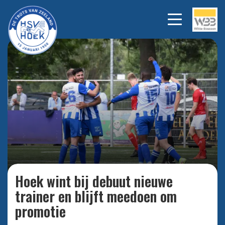
Hoek wint bij debuut nieuwe
Bekijk
alle
trainer en blijft meedoen om
foto's
promotie.
Hoek wint bij debuut nieuwe
trainer en blijft meedoen om
promotie