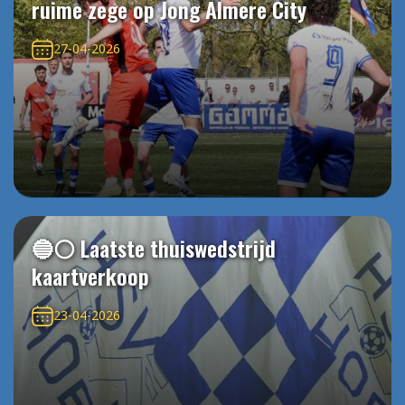
ruime zege op Jong Almere City
27-04-2026
🔵⚪️ Laatste thuiswedstrijd
kaartverkoop
23-04-2026