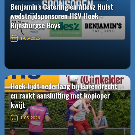
Benjamin's Catering en Allesz Hulst
wedstrijdsponsoren HSV Hoek -
Rijnsburgse Boys
11-05-2026
Hoek lijdt nederlaag bij Barendrecht
en raakt aansluiting met koploper
kwijt
11-05-2026