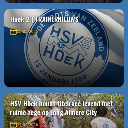
Hoek 2 | TRAINERNIEUWS
05-05-2026
HSV Hoek houdt titelrace levend met
ruime zege op Jong Almere City
27-04-2026