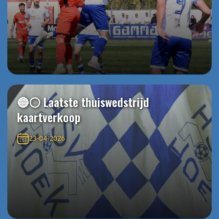
🔵⚪️ Laatste thuiswedstrijd
kaartverkoop
23-04-2026