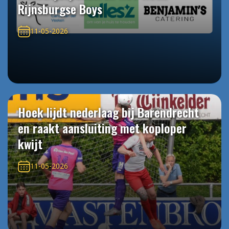
Rijnsburgse Boys
11-05-2026
Hoek lijdt nederlaag bij Barendrecht
en raakt aansluiting met koploper
kwijt
11-05-2026