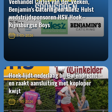
Veehandel Carlos van der Veeken,
Benjamin's Catering en Allesz Hulst
wedstrijdsponsoren HSV Hoek -
Rijnsburgse Boys
11-05-2026
Hoek lijdt nederlaag bij Barendrecht
en raakt aansluiting met koploper
kwijt
11-05-2026