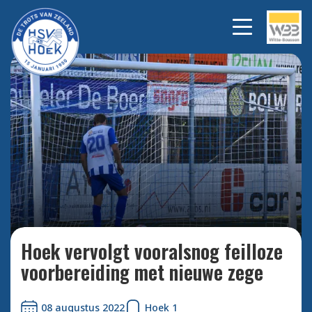
Steve Schalkwijk maakt heel
Bekijk alle
foto's
subtiel de 2-0.
Hoek vervolgt vooralsnog feilloze
voorbereiding met nieuwe zege
08 augustus 2022
Hoek 1