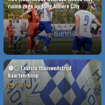
ruime zege op Jong Almere City
27-04-2026
🔵⚪️ Laatste thuiswedstrijd
kaartverkoop
23-04-2026