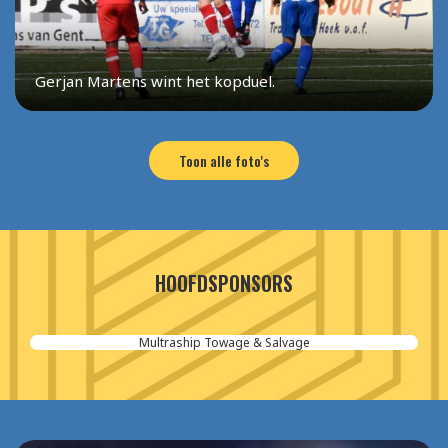
Gerjan Martens wint het kopduel.
Toon alle foto's
HOOFDSPONSORS
Aannemersbedrijf van der Poel