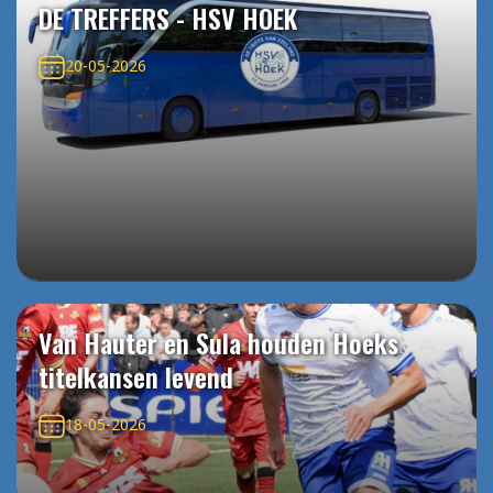
DE TREFFERS - HSV HOEK
20-05-2026
Van Hauter en Sula houden Hoeks
titelkansen levend
18-05-2026