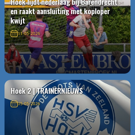
Hoek lijdt nederlaag bij Barendrecht
en raakt aansluiting met koploper
kwijt
11-05-2026
Hoek 2 | TRAINERNIEUWS
05-05-2026