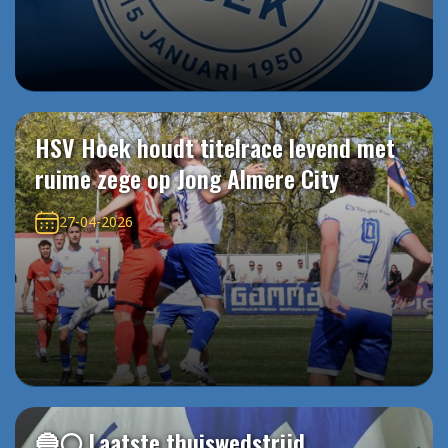
HSV Hoek houdt titelrace levend met
ruime zege op Jong Almere City
27-04-2026
🔵⚪️ Laatste thuiswedstrijd