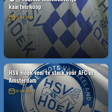
kaartverkoop
23-04-2026
HSV Hoek veel te sterk voor AFC in
Amsterdam
20-04-2026