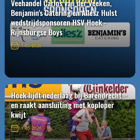
Veehandel Carlos van der Veeken,
Benjamin's Catering en Allesz Hulst
wedstrijdsponsoren HSV Hoek -
Rijnsburgse Boys
11-05-2026
Hoek lijdt nederlaag bij Barendrecht
en raakt aansluiting met koploper
kwijt
11-05-2026