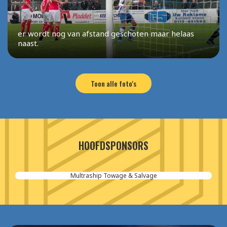
er wordt nog van afstand geschoten maar helaas
naast.
Toon alle foto's
HOOFDSPONSORS
Multraship Towage & Salvage