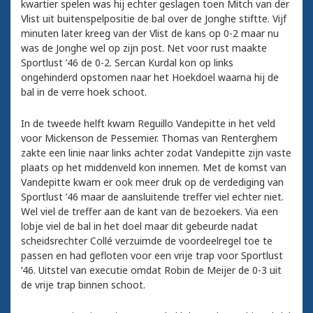
kwartier spelen was hij echter geslagen toen Mitch van der
Vlist uit buitenspelpositie de bal over de Jonghe stiftte. Vijf
minuten later kreeg van der Vlist de kans op 0-2 maar nu
was de Jonghe wel op zijn post. Net voor rust maakte
Sportlust ’46 de 0-2. Sercan Kurdal kon op links
ongehinderd opstomen naar het Hoekdoel waarna hij de
bal in de verre hoek schoot.
In de tweede helft kwam Reguillo Vandepitte in het veld
voor Mickenson de Pessemier. Thomas van Renterghem
zakte een linie naar links achter zodat Vandepitte zijn vaste
plaats op het middenveld kon innemen. Met de komst van
Vandepitte kwam er ook meer druk op de verdediging van
Sportlust ’46 maar de aansluitende treffer viel echter niet.
Wel viel de treffer aan de kant van de bezoekers. Via een
lobje viel de bal in het doel maar dit gebeurde nadat
scheidsrechter Collé verzuimde de voordeelregel toe te
passen en had gefloten voor een vrije trap voor Sportlust
’46. Uitstel van executie omdat Robin de Meijer de 0-3 uit
de vrije trap binnen schoot.