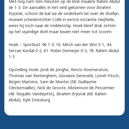
Met nog ruim tien minuten op de klok maakte Rahim Abdul
de 1-3. De aanvaller, in het veld gekomen voor Ibrahim
Eryürük, schoot de bal via de onderkant lat over de doellijn.
Hoewel scheidsrechter Collé in eerste instantie twijfelde,
wees hij toch naar de middenstip. Hoek bleef druk zetten
op het vijandige doel maar kwam niet meer tot scoren.
Hoek – Sportlust ’46 1-3: 16. Mitch van der Vlist 0-1, 44.
Sercan Kurdal 0-2, 61. Robin Demeijer 0-3, 78. Rahim Abdul
1-3
Opstelling Hoek: Jordi de Jonghe, Renzo Roemeratoe,
Thomas van Renterghem, Giovanni Siereveld, Lionel Fitsch,
Birgen Martens, Sam de Munter (58. Guillaume
Clinckemaillie), Nick de Groote, Mickenson de Pessemier
(46. Reguillo Vandepitte), Ibrahim Eryürük (68. Rahim
Abdul), Kyle Doesburg