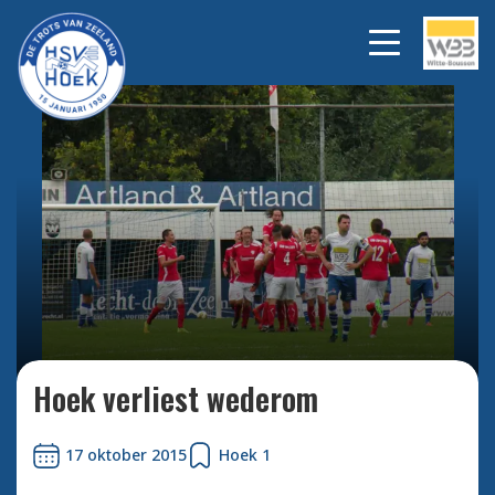
Blijdschap van Sportlust na het
Bekijk
alle
maken van de 0-3 is eerste
foto's
winst binnen.
Hoek verliest wederom
17 oktober 2015
Hoek 1