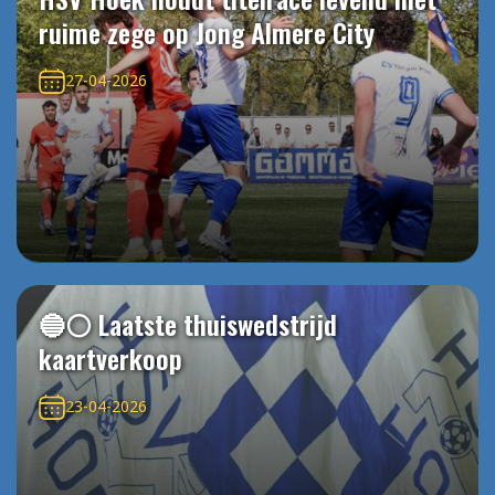
ruime zege op Jong Almere City
27-04-2026
🔵⚪️ Laatste thuiswedstrijd
kaartverkoop
23-04-2026