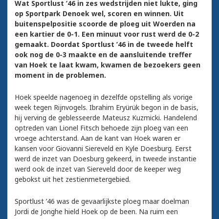
Wat Sportlust ’46 in zes wedstrijden niet lukte, ging
op Sportpark Denoek wel, scoren en winnen. Uit
buitenspelpositie scoorde de ploeg uit Woerden na
een kartier de 0-1. Een minuut voor rust werd de 0-2
gemaakt. Doordat Sportlust ’46 in de tweede helft
ook nog de 0-3 maakte en de aansluitende treffer
van Hoek te laat kwam, kwamen de bezoekers geen
moment in de problemen.
Hoek speelde nagenoeg in dezelfde opstelling als vorige
week tegen Rijnvogels. Ibrahim Eryürük begon in de basis,
hij verving de geblesseerde Mateusz Kuzmicki. Handelend
optreden van Lionel Fitsch behoede zijn ploeg van een
vroege achterstand. Aan de kant van Hoek waren er
kansen voor Giovanni Siereveld en Kyle Doesburg. Eerst
werd de inzet van Doesburg gekeerd, in tweede instantie
werd ook de inzet van Siereveld door de keeper weg
gebokst uit het zestienmetergebied.
Sportlust ’46 was de gevaarlijkste ploeg maar doelman
Jordi de Jonghe hield Hoek op de been. Na ruim een