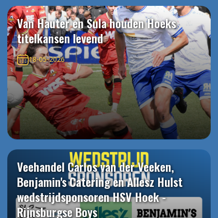
Van Hauter en Sula houden Hoeks
titelkansen levend
18-05-2026
Veehandel Carlos van der Veeken,
Benjamin's Catering en Allesz Hulst
wedstrijdsponsoren HSV Hoek -
Rijnsburgse Boys