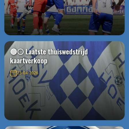
🔵⚪️ Laatste thuiswedstrijd
kaartverkoop
23-04-2026