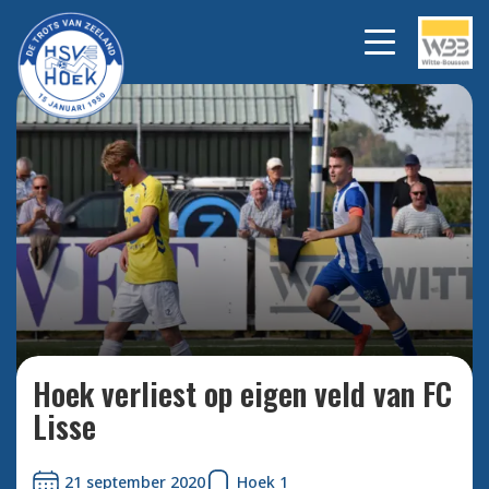
Aanvoerder Rik Impens trok
Bekijk
alle
vandaag voor de 100ste keer
foto's
het Hoekshirt aan.
Hoek verliest op eigen veld van FC
Lisse
21 september 2020
Hoek 1