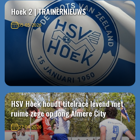
Hoek 2 | TRAINERNIEUWS
05-05-2026
HSV Hoek houdt titelrace levend met
ruime zege op Jong Almere City
27-04-2026