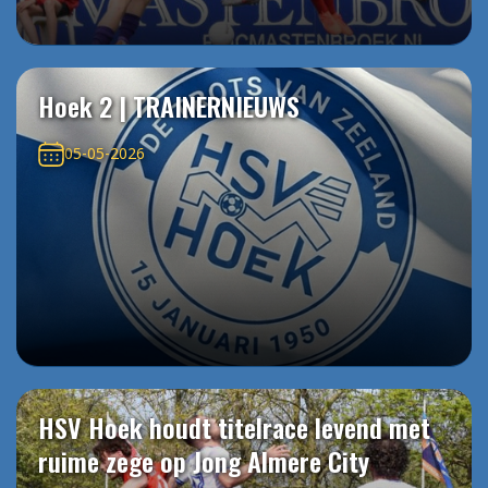
Hoek 2 | TRAINERNIEUWS
05-05-2026
HSV Hoek houdt titelrace levend met
ruime zege op Jong Almere City