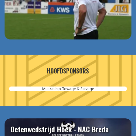
HOOFDSPONSORS
Multraship Towage & Salvage
Oefenwedstrijd Hoek - NAC Breda