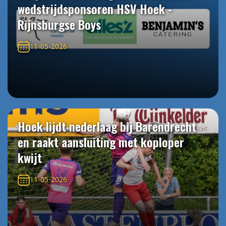
wedstrijdsponsoren HSV Hoek -
Rijnsburgse Boys
11-05-2026
Hoek lijdt nederlaag bij Barendrecht
en raakt aansluiting met koploper
kwijt
11-05-2026