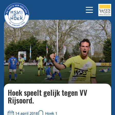
In blessuretijd maakt
Bekijk
alle
Thomas van Renterghem de
foto's
2-2
Hoek speelt gelijk tegen VV
Rijsoord.
14 april 2018
Hoek 1