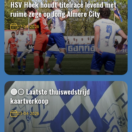
HSV Hoek houdt titelrace levend met
ruime zege op Jong Almere City
27-04-2026
🔵⚪️ Laatste thuiswedstrijd
kaartverkoop
23-04-2026