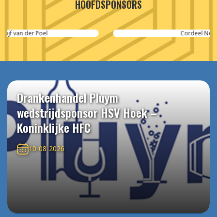
HOOFDSPONSORS
Cordeel Nederland
Drankenhandel Pluym
wedstrijdsponsor HSV Hoek –
Koninklijke HFC
10-08-2026