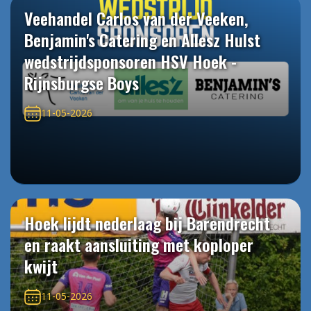
Veehandel Carlos van der Veeken,
Benjamin's Catering en Allesz Hulst
wedstrijdsponsoren HSV Hoek -
Rijnsburgse Boys
11-05-2026
Hoek lijdt nederlaag bij Barendrecht
en raakt aansluiting met koploper
kwijt
11-05-2026