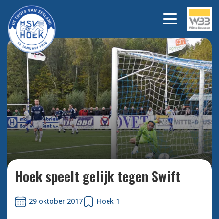
Zinho Chergui wilde hij nu
Bekijk
alle
voorgeven of was het
foto's
bewust? 1-0
Hoek speelt gelijk tegen Swift
29 oktober 2017
Hoek 1