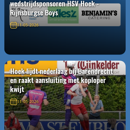
wedstrijdsponsoren HSV Hoek -
Rijnsburgse Boys
11-05-2026
Hoek lijdt nederlaag bij Barendrecht
en raakt aansluiting met koploper
kwijt
11-05-2026