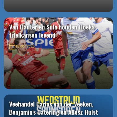
Van Hauter en Sula houden Hoeks
titelkansen levend
18-05-2026
Veehandel Carlos van der Veeken,
Benjamin's Catering en Allesz Hulst