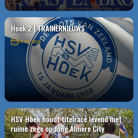
Hoek 2 | TRAINERNIEUWS
05-05-2026
HSV Hoek houdt titelrace levend met
ruime zege op Jong Almere City