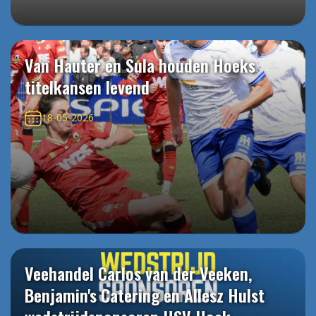
Van Hauter en Sula houden Hoeks
titelkansen levend
18-05-2026
Veehandel Carlos van der Veeken,
Benjamin's Catering en Allesz Hulst