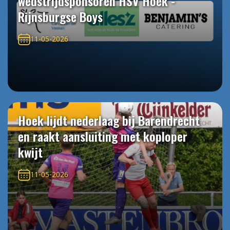
wedstrijdsponsoren HSV Hoek -
Rijnsburgse Boys
11-05-2026
Hoek lijdt nederlaag bij Barendrecht
en raakt aansluiting met koploper
kwijt
11-05-2026