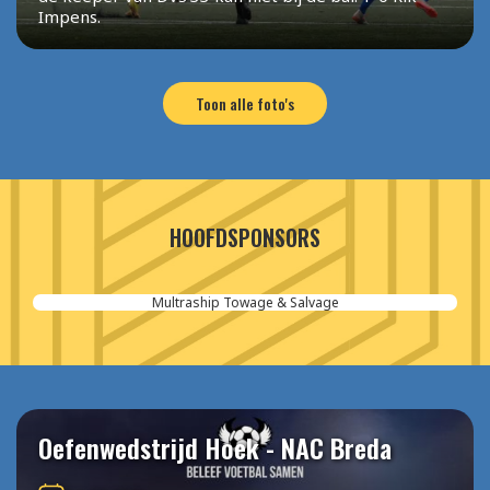
Impens.
Toon alle foto's
HOOFDSPONSORS
Aannemersbedrijf van der Poel
Oefenwedstrijd Hoek - NAC Breda