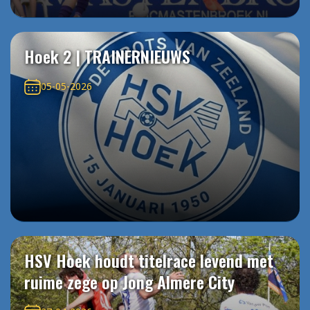
Hoek 2 | TRAINERNIEUWS
05-05-2026
HSV Hoek houdt titelrace levend met
ruime zege op Jong Almere City