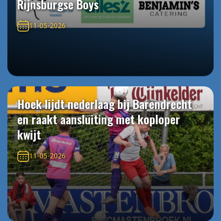
Rijnsburgse Boys
11-05-2026
Hoek lijdt nederlaag bij Barendrecht
en raakt aansluiting met koploper
kwijt
11-05-2026