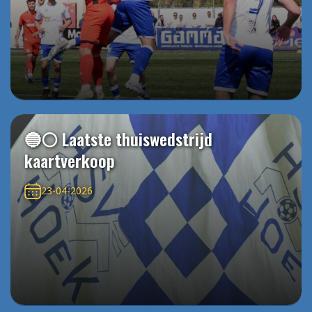
🔵⚪️ Laatste thuiswedstrijd
kaartverkoop
23-04-2026