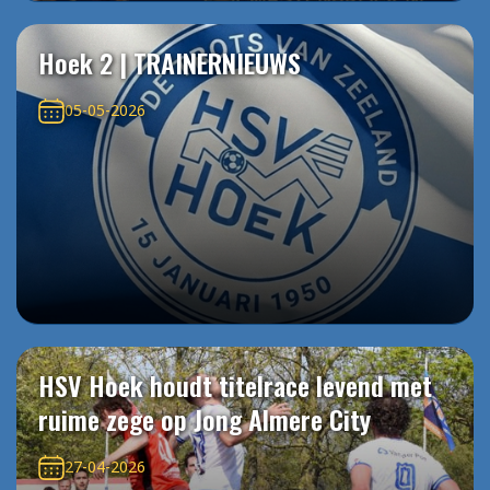
Hoek 2 | TRAINERNIEUWS
05-05-2026
HSV Hoek houdt titelrace levend met
ruime zege op Jong Almere City
27-04-2026