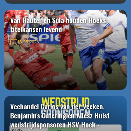
Van Hauter en Sula houden Hoeks
titelkansen levend
18-05-2026
Veehandel Carlos van der Veeken,
Benjamin's Catering en Allesz Hulst
wedstrijdsponsoren HSV Hoek -