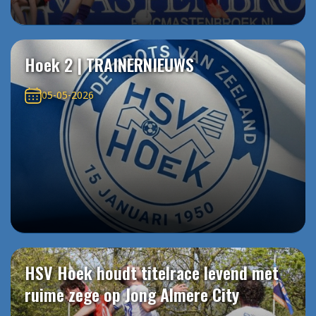
Hoek 2 | TRAINERNIEUWS
05-05-2026
HSV Hoek houdt titelrace levend met
ruime zege op Jong Almere City