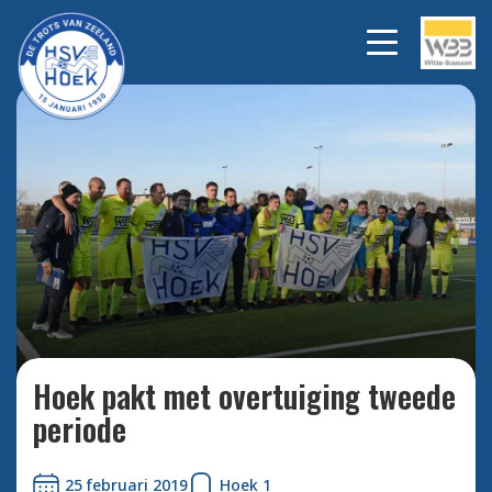
Na een 1-5 overwinning is de
Bekijk
alle
periodetitel binnen!
foto's
Hoek pakt met overtuiging tweede
periode
25 februari 2019
Hoek 1