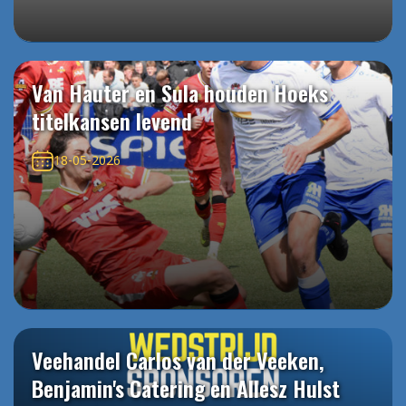
Van Hauter en Sula houden Hoeks
titelkansen levend
18-05-2026
Veehandel Carlos van der Veeken,
Benjamin's Catering en Allesz Hulst