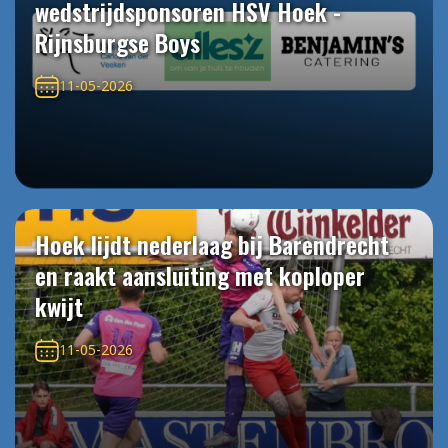
wedstrijdsponsoren HSV Hoek -
Rijnsburgse Boys
11-05-2026
Hoek lijdt nederlaag bij Barendrecht
en raakt aansluiting met koploper
kwijt
11-05-2026