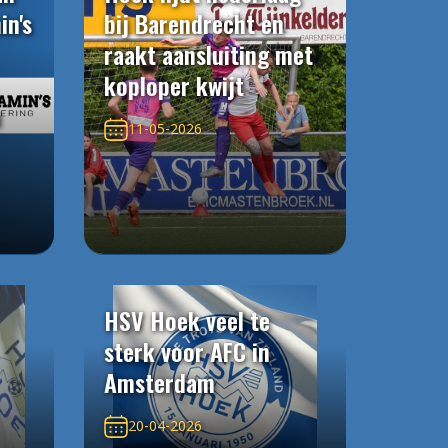
in's
bij Barendrecht en
raakt aansluiting met
koploper kwijt
n
11-05-2026
HSV Hoek veel te
sterk voor AFC in
Amsterdam
20-04-2026