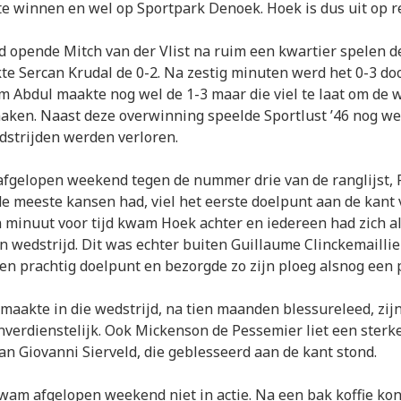
te winnen en wel op Sportpark Denoek. Hoek is dus uit op r
jd opende Mitch van der Vlist na ruim een kwartier spelen de
te Sercan Krudal de 0-2. Na zestig minuten werd het 0-3 do
m Abdul maakte nog wel de 1-3 maar die viel te laat om de 
ken. Naast deze overwinning speelde Sportlust ’46 nog we
edstrijden werden verloren.
fgelopen weekend tegen de nummer drie van de ranglijst, F
 meeste kansen had, viel het eerste doelpunt aan de kant 
 minuut voor tijd kwam Hoek achter en iedereen had zich a
en wedstrijd. Dit was echter buiten Guillaume Clinckemailli
en prachtig doelpunt en bezorgde zo zijn ploeg alsnog een 
maakte in die wedstrijd, na tien maanden blessureleed, zij
onverdienstelijk. Ook Mickenson de Pessemier liet een sterk
van Giovanni Sierveld, die geblesseerd aan de kant stond.
kwam afgelopen weekend niet in actie. Na een bak koffie kon