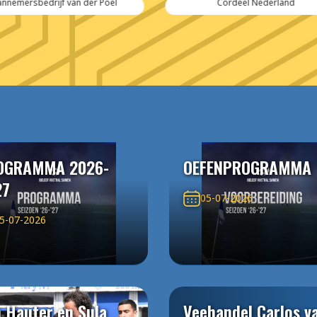
Cordeel Nederland
SPIE-Controlec Engineering
OGRAMMA 2026-
OEFENPROGRAMMA
27
05-07-2026
5-07-2026
 Hauter en Sula
Veehandel Carlos v