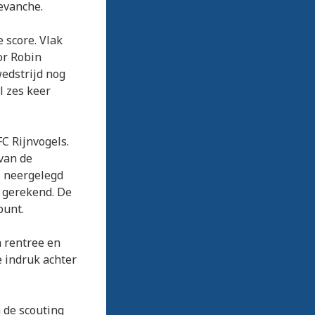
evanche.
 score. Vlak
or Robin
wedstrijd nog
l zes keer
C Rijnvogels.
van de
l neergelegd
e gerekend. De
punt.
n rentree en
e indruk achter
 de scouting