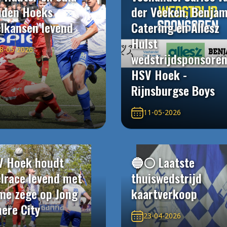
uden Hoeks
der Veeken, Benjam
elkansen levend
Catering en Allesz
Hulst
8-05-2026
wedstrijdsponsore
HSV Hoek -
Rijnsburgse Boys
11-05-2026
V Hoek houdt
🔵⚪️ Laatste
elrace levend met
thuiswedstrijd
me zege op Jong
kaartverkoop
ere City
23-04-2026