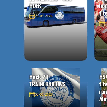
HOEK
ho
tit
20-05-2026
1
Hoek 2 |
HS
TRAINERNIEUWS
tit
rui
05-05-2026
Alm