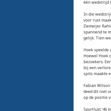
één wedstrijd 
In die wedstri
voor rust maak
Demeijer. Rahi
spannend te ma
gelijk. Tien w
Hoek speelde a
Hoewel Hoek de
bezoekers. Een
bij een verlor
spits maakte e
Fabian Wilson 
deed dit niet 
op de positie 
Sportlust ’46 