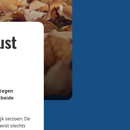
Bekijk alle foto's
ust
 tegen
 beide
jk seizoen. De
wist slechts