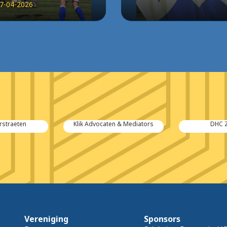
7-04-2026
n & Mediators
DHC Zeeland
Cool 
Vereniging
Sponsors