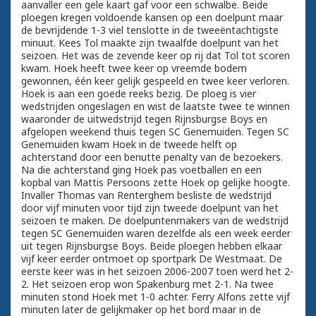
aanvaller een gele kaart gaf voor een schwalbe. Beide
ploegen kregen voldoende kansen op een doelpunt maar
de bevrijdende 1-3 viel tenslotte in de tweeëntachtigste
minuut. Kees Tol maakte zijn twaalfde doelpunt van het
seizoen. Het was de zevende keer op rij dat Tol tot scoren
kwam. Hoek heeft twee keer op vreemde bodem
gewonnen, één keer gelijk gespeeld en twee keer verloren.
Hoek is aan een goede reeks bezig. De ploeg is vier
wedstrijden ongeslagen en wist de laatste twee te winnen
waaronder de uitwedstrijd tegen Rijnsburgse Boys en
afgelopen weekend thuis tegen SC Genemuiden. Tegen SC
Genemuiden kwam Hoek in de tweede helft op
achterstand door een benutte penalty van de bezoekers.
Na die achterstand ging Hoek pas voetballen en een
kopbal van Mattis Persoons zette Hoek op gelijke hoogte.
Invaller Thomas van Renterghem besliste de wedstrijd
door vijf minuten voor tijd zijn tweede doelpunt van het
seizoen te maken. De doelpuntenmakers van de wedstrijd
tegen SC Genemuiden waren dezelfde als een week eerder
uit tegen Rijnsburgse Boys. Beide ploegen hebben elkaar
vijf keer eerder ontmoet op sportpark De Westmaat. De
eerste keer was in het seizoen 2006-2007 toen werd het 2-
2. Het seizoen erop won Spakenburg met 2-1. Na twee
minuten stond Hoek met 1-0 achter. Ferry Alfons zette vijf
minuten later de gelijkmaker op het bord maar in de