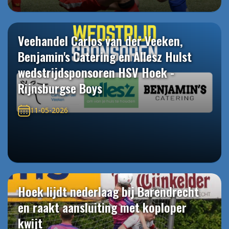
Veehandel Carlos van der Veeken,
Benjamin's Catering en Allesz Hulst
wedstrijdsponsoren HSV Hoek -
Rijnsburgse Boys
11-05-2026
Hoek lijdt nederlaag bij Barendrecht
en raakt aansluiting met koploper
kwijt