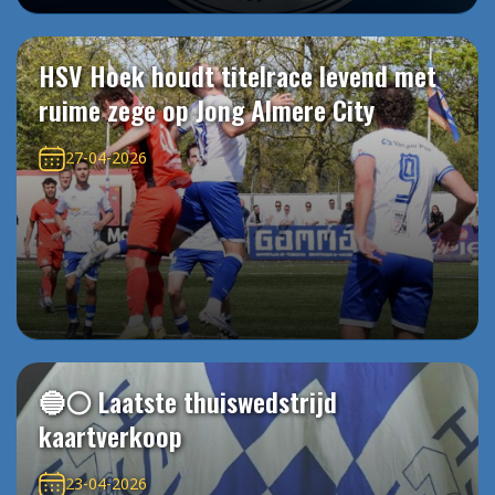
HSV Hoek houdt titelrace levend met
ruime zege op Jong Almere City
27-04-2026
🔵⚪️ Laatste thuiswedstrijd
kaartverkoop
23-04-2026