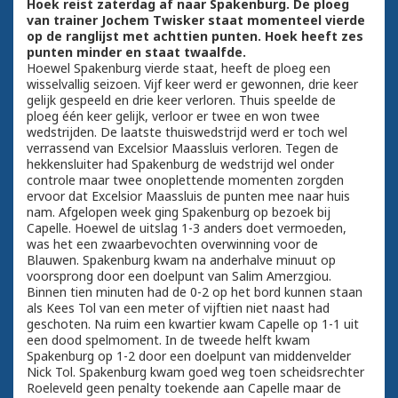
Hoek reist zaterdag af naar Spakenburg. De ploeg
van trainer Jochem Twisker staat momenteel vierde
op de ranglijst met achttien punten. Hoek heeft zes
punten minder en staat twaalfde.
Hoewel Spakenburg vierde staat, heeft de ploeg een
wisselvallig seizoen. Vijf keer werd er gewonnen, drie keer
gelijk gespeeld en drie keer verloren. Thuis speelde de
ploeg één keer gelijk, verloor er twee en won twee
wedstrijden. De laatste thuiswedstrijd werd er toch wel
verrassend van Excelsior Maassluis verloren. Tegen de
hekkensluiter had Spakenburg de wedstrijd wel onder
controle maar twee onoplettende momenten zorgden
ervoor dat Excelsior Maassluis de punten mee naar huis
nam. Afgelopen week ging Spakenburg op bezoek bij
Capelle. Hoewel de uitslag 1-3 anders doet vermoeden,
was het een zwaarbevochten overwinning voor de
Blauwen. Spakenburg kwam na anderhalve minuut op
voorsprong door een doelpunt van Salim Amerzgiou.
Binnen tien minuten had de 0-2 op het bord kunnen staan
als Kees Tol van een meter of vijftien niet naast had
geschoten. Na ruim een kwartier kwam Capelle op 1-1 uit
een dood spelmoment. In de tweede helft kwam
Spakenburg op 1-2 door een doelpunt van middenvelder
Nick Tol. Spakenburg kwam goed weg toen scheidsrechter
Roeleveld geen penalty toekende aan Capelle maar de