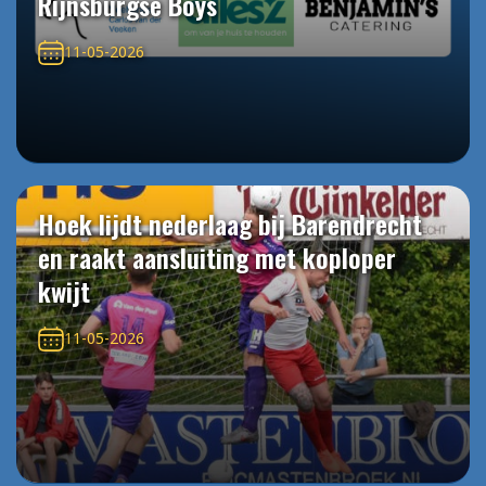
Rijnsburgse Boys
11-05-2026
Hoek lijdt nederlaag bij Barendrecht
en raakt aansluiting met koploper
kwijt
11-05-2026