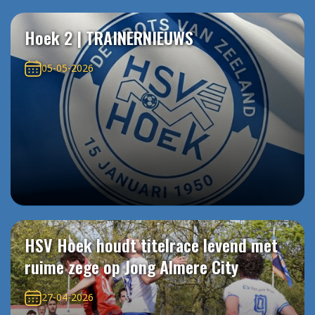
Hoek 2 | TRAINERNIEUWS
05-05-2026
HSV Hoek houdt titelrace levend met
ruime zege op Jong Almere City
27-04-2026