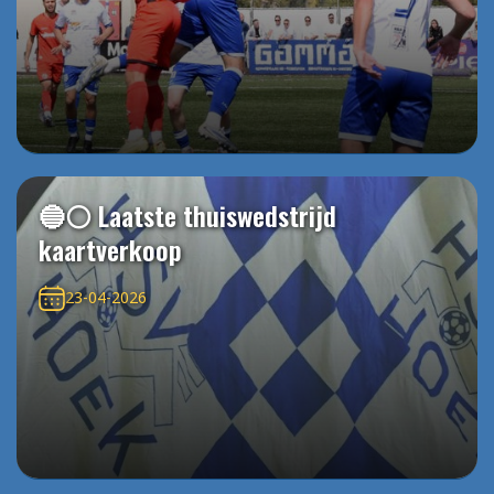
🔵⚪️ Laatste thuiswedstrijd
kaartverkoop
23-04-2026