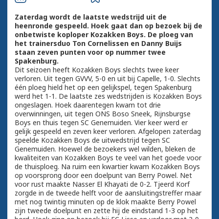
Zaterdag wordt de laatste wedstrijd uit de
heenronde gespeeld. Hoek gaat dan op bezoek bij de
onbetwiste koploper Kozakken Boys. De ploeg van
het trainersduo Ton Cornelissen en Danny Buijs
staan zeven punten voor op nummer twee
Spakenburg.
Dit seizoen heeft Kozakken Boys slechts twee keer
verloren. Uit tegen GVVV, 5-0 en uit bij Capelle, 1-0. Slechts
één ploeg hield het op een gelijkspel, tegen Spakenburg
werd het 1-1. De laatste zes wedstrijden is Kozakken Boys
ongeslagen. Hoek daarentegen kwam tot drie
overwinningen, uit tegen ONS Boso Sneek, Rijnsburgse
Boys en thuis tegen SC Genemuiden. Vier keer werd er
gelijk gespeeld en zeven keer verloren. Afgelopen zaterdag
speelde Kozakken Boys de uitwedstrijd tegen SC
Genemuiden. Hoewel de bezoekers wel wilden, bleken de
kwaliteiten van Kozakken Boys te veel van het goede voor
de thuisploeg. Na ruim een kwartier kwam Kozakken Boys
op voorsprong door een doelpunt van Berry Powel. Net
voor rust maakte Nasser El Khayati de 0-2. Tjeerd Korf
zorgde in de tweede helft voor de aansluitingstreffer maar
met nog twintig minuten op de klok maakte Berry Powel
zijn tweede doelpunt en zette hij de eindstand 1-3 op het