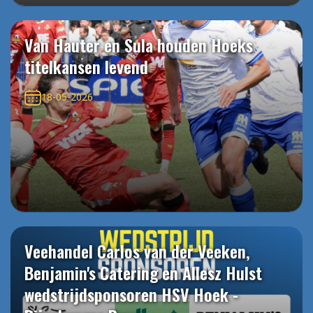
Van Hauter en Sula houden Hoeks
titelkansen levend
18-05-2026
Veehandel Carlos van der Veeken,
Benjamin's Catering en Allesz Hulst
wedstrijdsponsoren HSV Hoek -