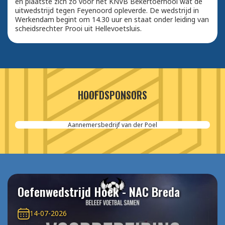
en plaatste zich zo voor het KNVB Bekertoernooi wat de
uitwedstrijd tegen Feyenoord opleverde. De wedstrijd in
Werkendam begint om 14.30 uur en staat onder leiding van
scheidsrechter Prooi uit Hellevoetsluis.
HOOFDSPONSORS
Aannemersbedrijf van der Poel
Oefenwedstrijd Hoek - NAC Breda
14-07-2026