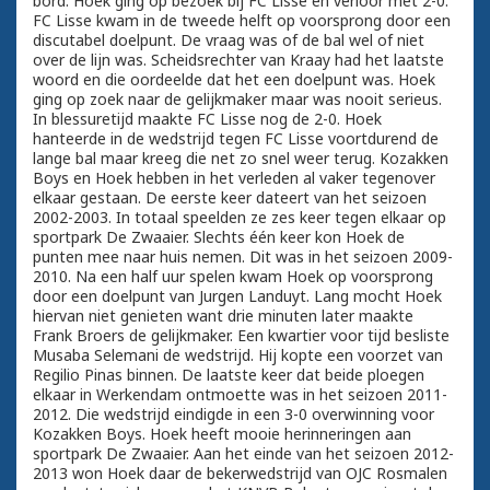
bord. Hoek ging op bezoek bij FC Lisse en verloor met 2-0.
FC Lisse kwam in de tweede helft op voorsprong door een
discutabel doelpunt. De vraag was of de bal wel of niet
over de lijn was. Scheidsrechter van Kraay had het laatste
woord en die oordeelde dat het een doelpunt was. Hoek
ging op zoek naar de gelijkmaker maar was nooit serieus.
In blessuretijd maakte FC Lisse nog de 2-0. Hoek
hanteerde in de wedstrijd tegen FC Lisse voortdurend de
lange bal maar kreeg die net zo snel weer terug. Kozakken
Boys en Hoek hebben in het verleden al vaker tegenover
elkaar gestaan. De eerste keer dateert van het seizoen
2002-2003. In totaal speelden ze zes keer tegen elkaar op
sportpark De Zwaaier. Slechts één keer kon Hoek de
punten mee naar huis nemen. Dit was in het seizoen 2009-
2010. Na een half uur spelen kwam Hoek op voorsprong
door een doelpunt van Jurgen Landuyt. Lang mocht Hoek
hiervan niet genieten want drie minuten later maakte
Frank Broers de gelijkmaker. Een kwartier voor tijd besliste
Musaba Selemani de wedstrijd. Hij kopte een voorzet van
Regilio Pinas binnen. De laatste keer dat beide ploegen
elkaar in Werkendam ontmoette was in het seizoen 2011-
2012. Die wedstrijd eindigde in een 3-0 overwinning voor
Kozakken Boys. Hoek heeft mooie herinneringen aan
sportpark De Zwaaier. Aan het einde van het seizoen 2012-
2013 won Hoek daar de bekerwedstrijd van OJC Rosmalen