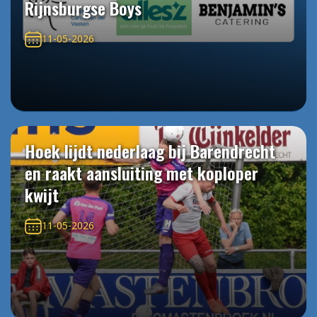
Rijnsburgse Boys
11-05-2026
Hoek lijdt nederlaag bij Barendrecht
en raakt aansluiting met koploper
kwijt
11-05-2026