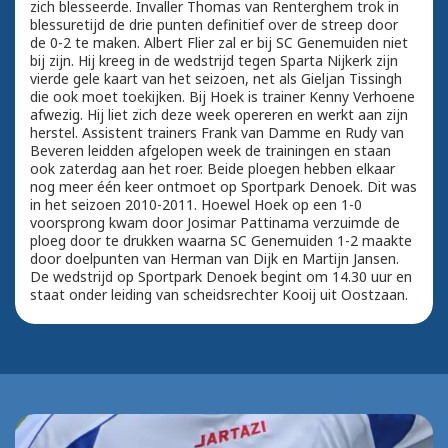
zich blesseerde. Invaller Thomas van Renterghem trok in
blessuretijd de drie punten definitief over de streep door
de 0-2 te maken. Albert Flier zal er bij SC Genemuiden niet
bij zijn. Hij kreeg in de wedstrijd tegen Sparta Nijkerk zijn
vierde gele kaart van het seizoen, net als Gieljan Tissingh
die ook moet toekijken. Bij Hoek is trainer Kenny Verhoene
afwezig. Hij liet zich deze week opereren en werkt aan zijn
herstel. Assistent trainers Frank van Damme en Rudy van
Beveren leidden afgelopen week de trainingen en staan
ook zaterdag aan het roer. Beide ploegen hebben elkaar
nog meer één keer ontmoet op Sportpark Denoek. Dit was
in het seizoen 2010-2011. Hoewel Hoek op een 1-0
voorsprong kwam door Josimar Pattinama verzuimde de
ploeg door te drukken waarna SC Genemuiden 1-2 maakte
door doelpunten van Herman van Dijk en Martijn Jansen.
De wedstrijd op Sportpark Denoek begint om 14.30 uur en
staat onder leiding van scheidsrechter Kooij uit Oostzaan.