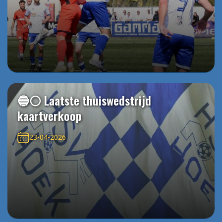
🔵⚪️ Laatste thuiswedstrijd
kaartverkoop
23-04-2026