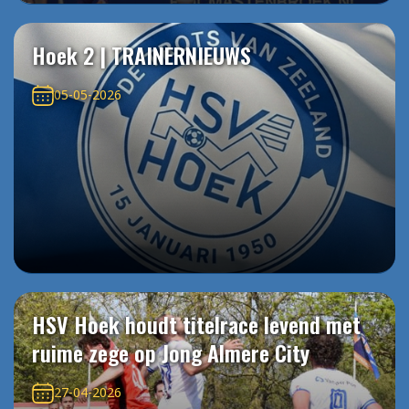
Hoek 2 | TRAINERNIEUWS
05-05-2026
HSV Hoek houdt titelrace levend met
ruime zege op Jong Almere City
27-04-2026