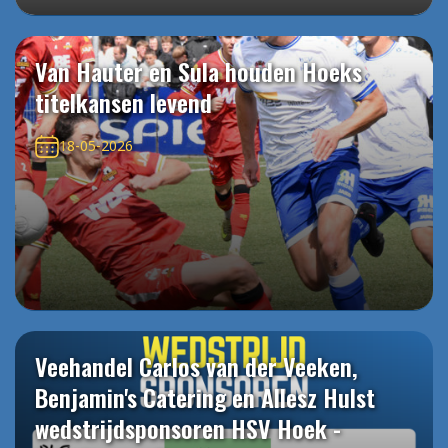
Van Hauter en Sula houden Hoeks
titelkansen levend
18-05-2026
Veehandel Carlos van der Veeken,
Benjamin's Catering en Allesz Hulst
wedstrijdsponsoren HSV Hoek -