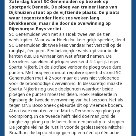
Zaterdag komt SC Genemuiden op bezoek op
Sportpark Denoek. De ploeg van trainer Hans van
Dijkhuizen staat op de vijftiende plaats. De plaats
waar tegenstander Hoek zes weken lang
bivakkeerde, maar die door de overwinning op
Rijnsburgse Boys verliet.
SC Genemuiden won net als Hoek twee van de tien
wedstrijden. Maar waar Hoek drie keer gelijk speelde, deed
SC Genemuiden dit twee keer. Vandaar het verschil op de
ranglijst, één punt. Een belangrijke wedstrijd voor beide
kanten dus. De winnaar kan wat afstand nemen. De
bezoekers speelden afgelopen weekend 4-4 gelijk tegen
Sparta Nijkerk. In de slotfase verloor de ploeg twee dure
punten. Met nog een minuut reguliere speeltijd stond SC
Genemuiden met 4-2 voor maar dit was niet voldoende
voor de broodnodige overwinning. In blessuretijd maakte
Sparta Nijkerk nog twee doelpunten waardoor beide
ploegen de punten moesten delen. Hoek realiseerde in
Rijnsburg de tweede overwinning van het seizoen. Net als
tegen ONS Boso Sneek gebeurde dit op vreemde bodem.
Al na twee minuten zette Mattis Persoons zijn ploeg op
voorsprong. In de tweede helft hield doelman Jordi de
Jonghe zijn ploeg op de been door een penalty te stoppen.
De Jonghe viel na de rust in voor de geblesseerde Mitchell
Braafhart die bij goed ingrijpen op een één op één actie