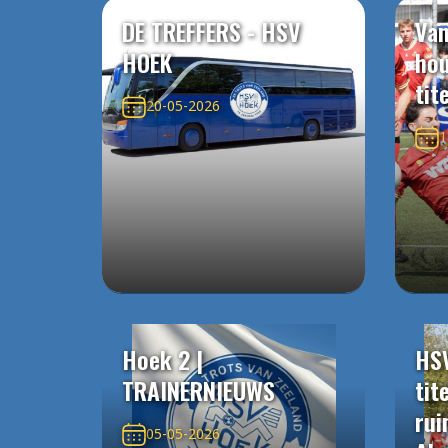
DE TREFFERS - HSV
Van
HOEK
ho
tit
20-05-2026
1
Hoek 2 |
HS
TRAINERNIEUWS
tit
rui
05-05-2026