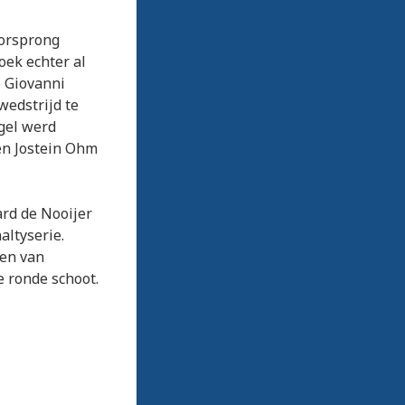
oorsprong
oek echter al
p Giovanni
wedstrijd te
ngel werd
en Jostein Ohm
ard de Nooijer
altyserie.
ten van
e ronde schoot.