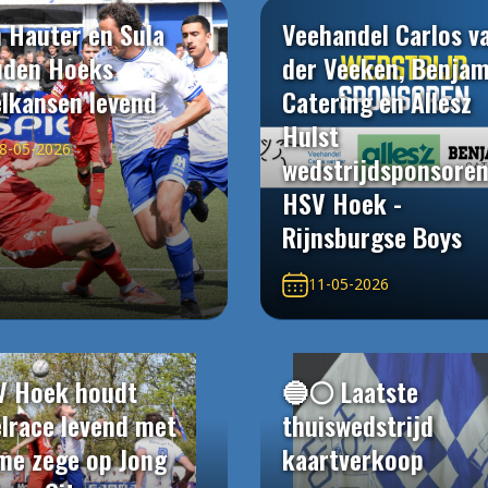
 Hauter en Sula
Veehandel Carlos v
uden Hoeks
der Veeken, Benjam
elkansen levend
Catering en Allesz
Hulst
8-05-2026
wedstrijdsponsore
HSV Hoek -
Rijnsburgse Boys
11-05-2026
V Hoek houdt
🔵⚪️ Laatste
elrace levend met
thuiswedstrijd
me zege op Jong
kaartverkoop