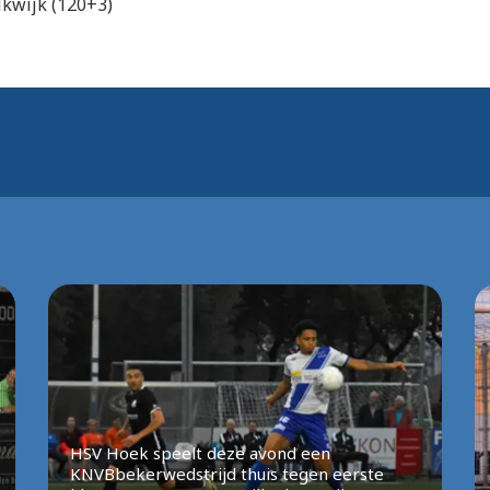
lkwijk (120+3)
HSV Hoek speelt deze avond een
KNVBbekerwedstrijd thuis tegen eerste