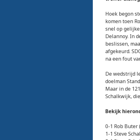
Hoek begon st
komen toen Rob
snel op gelijk
Delannoy. In d
beslissen, maa
afgekeurd. SDC
na een fout va
De wedstrijd l
doelman Standa
Maar in de 121
Schalkwijk, di
Bekijk hieron
0-1 Rob Buter 
1-1 Steve Scha