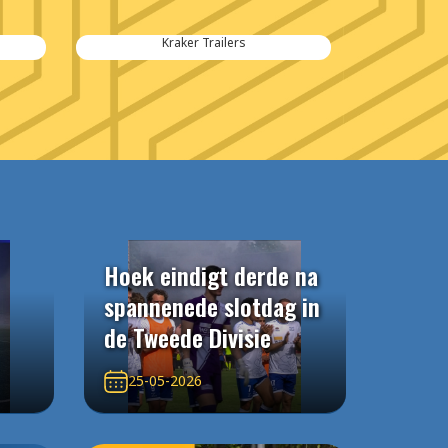
RH Beheer
Van Hese 
Hoek eindigt derde na
spannenede slotdag in
de Tweede Divisie
25-05-2026