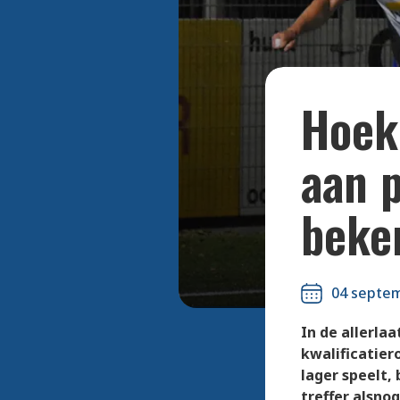
Hoek 
aan p
beke
04 septe
In de allerla
kwalificatier
lager speelt,
treffer alsno