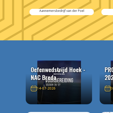
der Poel
Cordeel Nederland
Oefenwedstrijd Hoek -
PR
NAC Breda
20
14-07-2026
0