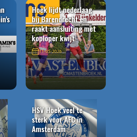
an
Hoek lijdt nederlaag
in's
bij Barendrecht en
raakt aansluiting met
koploper kwijt
n
11-05-2026
HSV Hoek veel te
sterk voor AFC in
Amsterdam