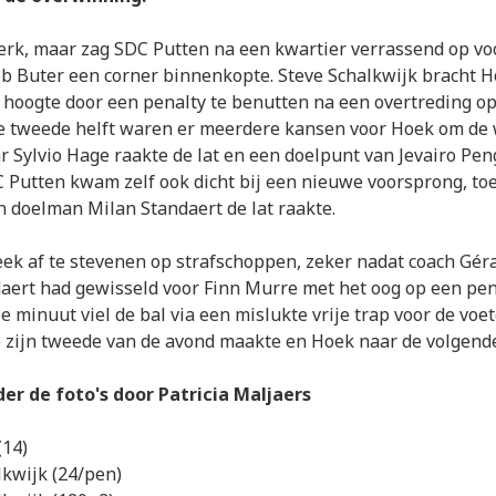
erk, maar zag SDC Putten na een kwartier verrassend op v
 Buter een corner binnenkopte. Steve Schalkwijk bracht H
e hoogte door een penalty te benutten na een overtreding o
e tweede helft waren er meerdere kansen voor Hoek om de 
r Sylvio Hage raakte de lat en een doelpunt van Jevairo Pe
 Putten kwam zelf ook dicht bij een nieuwe voorsprong, to
n doelman Milan Standaert de lat raakte.
eek af te stevenen op strafschoppen, zeker nadat coach Gér
ert had gewisseld voor Finn Murre met het oog op een pen
e minuut viel de bal via een mislukte vrije trap voor de voe
e zijn tweede van de avond maakte en Hoek naar de volgend
der de foto's door Patricia Maljaers
(14)
lkwijk (24/pen)