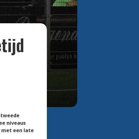
Bekijk alle foto's
tijd
e tweede
ee niveaus
k met een late