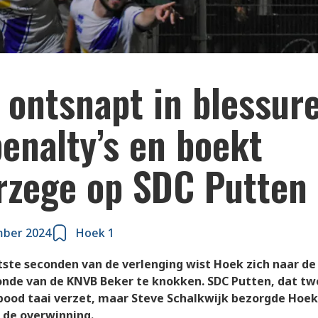
ontsnapt in blessure
enalty’s en boekt
rzege op SDC Putten
mber 2024
Hoek 1
atste seconden van de verlenging wist Hoek zich naar d
onde van de KNVB Beker te knokken. SDC Putten, dat tw
 bood taai verzet, maar Steve Schalkwijk bezorgde Hoe
g de overwinning.