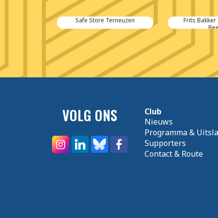
Safe Store Terneuzen
Frits Bakker
Bee
VOLG ONS
Club
Nieuws
Programma & Uitsl
Supporters
Contact & Route