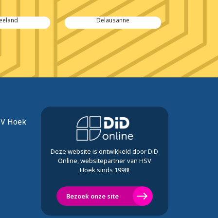
eeland
Delausanne
Van Moss
SV Hoek
Deze website is ontwikkeld door DiD
Online, websitepartner van HSV
Hoek sinds 1998!
Bezoek onze site