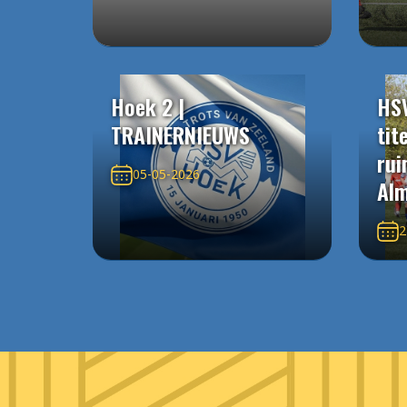
Hoek 2 |
HS
TRAINERNIEUWS
tit
rui
05-05-2026
Alm
2