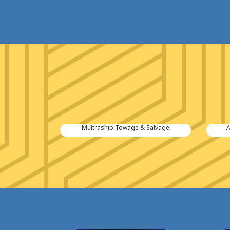
tiën B.V.
Multraship Towage & Salvage
A