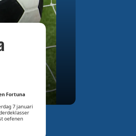
Bekijk alle foto's
a
en Fortuna
erdag 7 januari
-derdeklasser
st oefenen