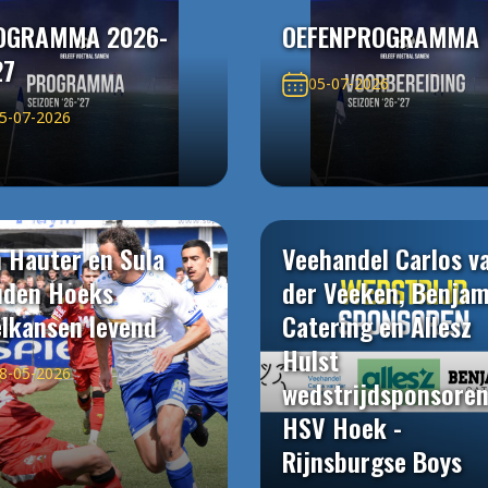
OGRAMMA 2026-
OEFENPROGRAMMA
27
05-07-2026
5-07-2026
 Hauter en Sula
Veehandel Carlos v
uden Hoeks
der Veeken, Benjam
elkansen levend
Catering en Allesz
Hulst
8-05-2026
wedstrijdsponsore
HSV Hoek -
Rijnsburgse Boys