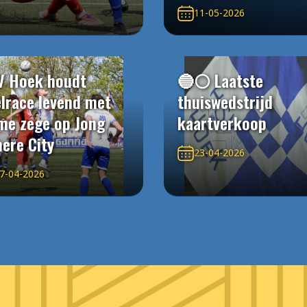
11-05-2026
V Hoek houdt
🔵⚪️ Laatste
elrace levend met
thuiswedstrijd
me zege op Jong
kaartverkoop
ere City
23-04-2026
7-04-2026