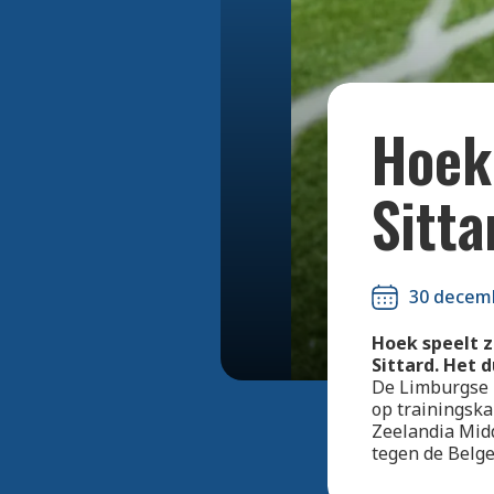
Hoek
Sitta
30 decem
Hoek speelt z
Sittard. Het d
De Limburgse p
op trainingska
Zeelandia Midd
tegen de Belge