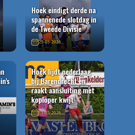
Hoek eindigt derde na
spannenede slotdag in
de Tweede Divisie
25-05-2026
an
Hoek lijdt nederlaag
in's
bij Barendrecht en
raakt aansluiting met
koploper kwijt
n
11-05-2026