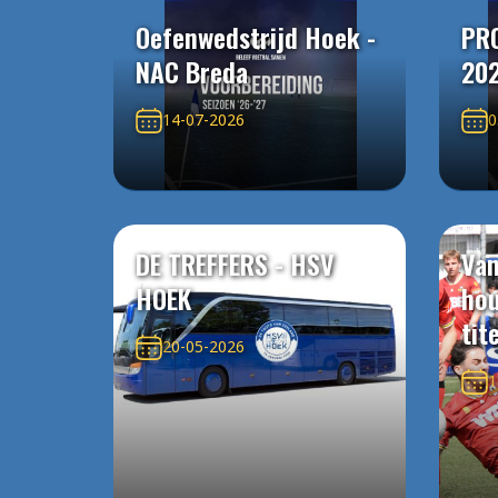
Oefenwedstrijd Hoek -
PR
NAC Breda
20
14-07-2026
0
DE TREFFERS - HSV
Van
HOEK
ho
tit
20-05-2026
1