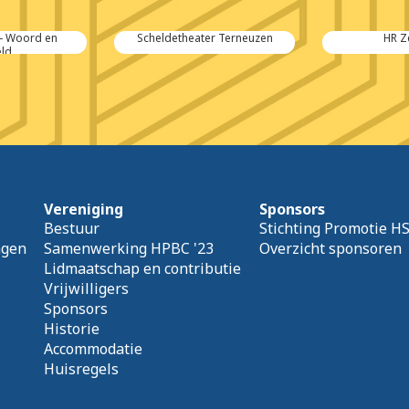
 - Woord en
Scheldetheater Terneuzen
HR Z
ld
Vereniging
Sponsors
Bestuur
Stichting Promotie H
agen
Samenwerking HPBC '23
Overzicht sponsoren
Lidmaatschap en contributie
Vrijwilligers
Sponsors
Historie
Accommodatie
Huisregels