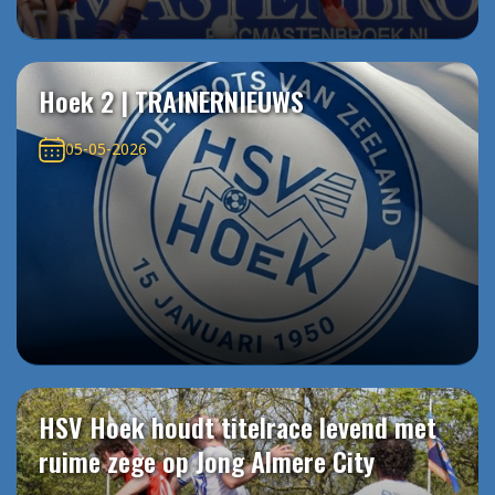
Hoek 2 | TRAINERNIEUWS
05-05-2026
HSV Hoek houdt titelrace levend met
ruime zege op Jong Almere City