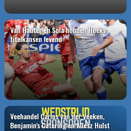
Van Hauter en Sula houden Hoeks
titelkansen levend
18-05-2026
Veehandel Carlos van der Veeken,
Benjamin's Catering en Allesz Hulst