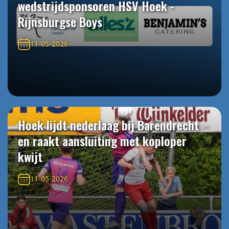
wedstrijdsponsoren HSV Hoek -
Rijnsburgse Boys
11-05-2026
Hoek lijdt nederlaag bij Barendrecht
en raakt aansluiting met koploper
kwijt
11-05-2026