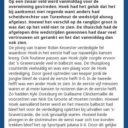
Op een zwaar veld werd vanmiddag voor de
overwinning gestreden. Hoek had het geluk dat het
bij aankomst niet regende want anders had
scheidsrechter van Turenhout de wedstrijd alsnog
afgelast. Hoewel het verschil op de ranglijst groot is
was dat op het veld niet te zien. De thuisclub had de
afgelopen drie wedstrijden gewonnen had daar veel
vertrouwen uit getankt en liet dat vanmiddag dan
ook zien.
De ploeg van trainer Robin Knoester verdedigde fel
waardoor Hoek in het eerste half uur nauwelijks kansen
kreeg. Ook foutieve passes aan Hoek zijde zorgde ervoor
dat 's-Gravenzande veel in balbezit was. De thuisploeg
counterde veelvuldig en was een plaag voor de Hoek
verdediging. Door goed optreden van keeper Jordi de
Jonghe bleef de stand de eerste helft 0-0. In de tweede
helft was een ander Hoek te zien. In de eerste vijf minuten
waren er al meer kansen te noteren dan in de eerste helft.
Zo hadden Kyle Doesburg en Guillaume Clinckemaillie de
voorzetten van Nick De Groote af moeten ronden. Hoewel
Hoek aanvallend beter werd en het meeste balbezit had
bleef het voor de verdediging opletten bij uitvallen van 's-
Gravenzande, die ook gevaarlijk waren. Hoewel beide
ploegen in de slotminuten de winst naar zich toe konden
trekken bleef het op Sportpark Juliana 0-0. Door dit gelijke