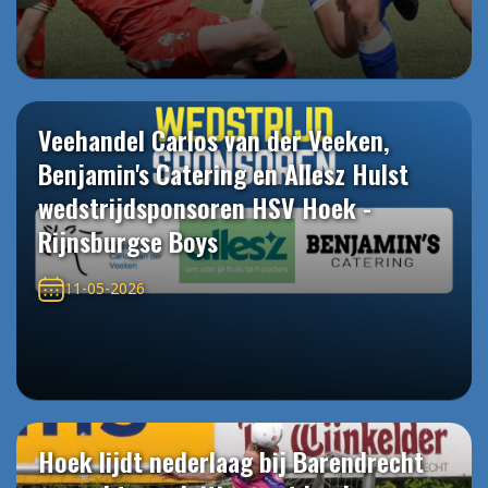
Veehandel Carlos van der Veeken,
Benjamin's Catering en Allesz Hulst
wedstrijdsponsoren HSV Hoek -
Rijnsburgse Boys
11-05-2026
Hoek lijdt nederlaag bij Barendrecht