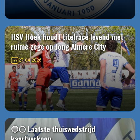
HSV Hoek houdt titelrace levend met
ruime zege op Jong Almere City
27-04-2026
🔵⚪️ Laatste thuiswedstrijd
kaartverkoop