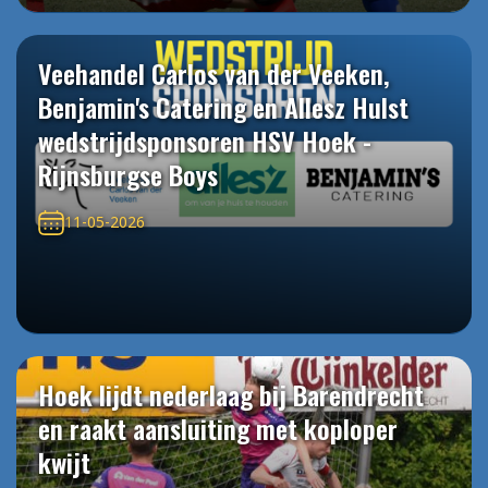
Veehandel Carlos van der Veeken,
Benjamin's Catering en Allesz Hulst
wedstrijdsponsoren HSV Hoek -
Rijnsburgse Boys
11-05-2026
Hoek lijdt nederlaag bij Barendrecht
en raakt aansluiting met koploper
kwijt