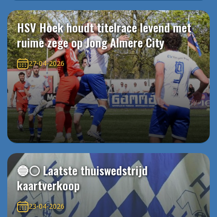
HSV Hoek houdt titelrace levend met
ruime zege op Jong Almere City
27-04-2026
🔵⚪️ Laatste thuiswedstrijd
kaartverkoop
23-04-2026