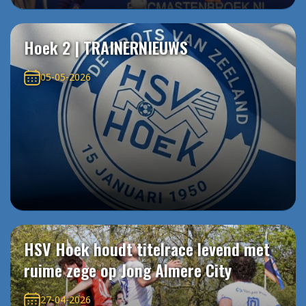
Hoek 2 | TRAINERNIEUWS
05-05-2026
HSV Hoek houdt titelrace levend met
ruime zege op Jong Almere City
27-04-2026