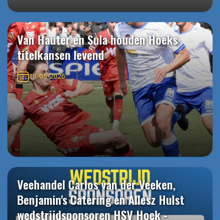
Van Hauter en Sula houden Hoeks
titelkansen levend
18-05-2026
Veehandel Carlos van der Veeken,
Benjamin's Catering en Allesz Hulst
wedstrijdsponsoren HSV Hoek -