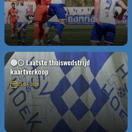
🔵⚪️ Laatste thuiswedstrijd
kaartverkoop
23-04-2026