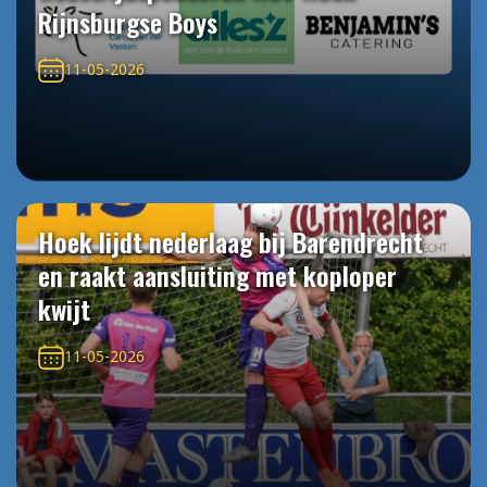
Rijnsburgse Boys
11-05-2026
Hoek lijdt nederlaag bij Barendrecht
en raakt aansluiting met koploper
kwijt
11-05-2026