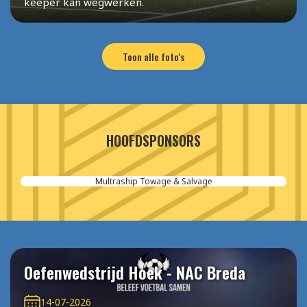
keeper kan wegwerken.
Toon alle foto's
HOOFDSPONSORS
Aannemersbedrijf van der Poel
Oefenwedstrijd Hoek - NAC Breda
14-07-2026