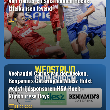
Van Hauter en Sula houden Hoeks
titelkansen levend
18-05-2026
Veehandel Carlos van der Veeken,
Benjamin's Catering en Allesz Hulst
wedstrijdsponsoren HSV Hoek -
Rijnsburgse Boys
11-05-2026