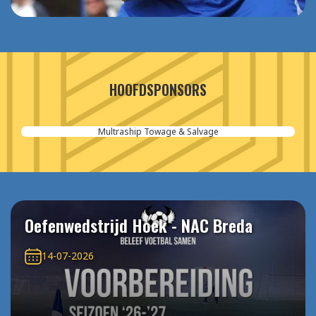
HOOFDSPONSORS
Multraship Towage & Salvage
Oefenwedstrijd Hoek - NAC Breda
14-07-2026