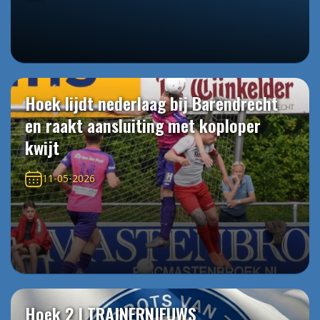
Hoek lijdt nederlaag bij Barendrecht
en raakt aansluiting met koploper
kwijt
11-05-2026
Hoek 2 | TRAINERNIEUWS