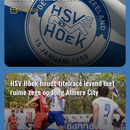
05-05-2026
HSV Hoek houdt titelrace levend met
ruime zege op Jong Almere City
27-04-2026