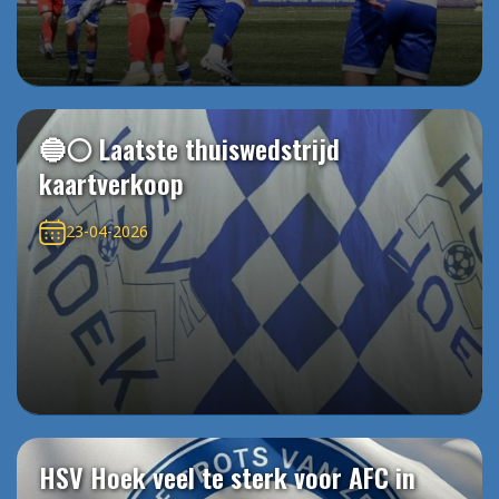
🔵⚪️ Laatste thuiswedstrijd
kaartverkoop
23-04-2026
HSV Hoek veel te sterk voor AFC in