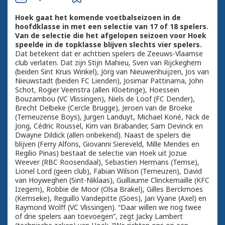
Hoek gaat het komende voetbalseizoen in de
hoofdklasse in met een selectie van 17 of 18 spelers.
Van de selectie die het afgelopen seizoen voor Hoek
speelde in de topklasse blijven slechts vier spelers.
Dat betekent dat er achttien spelers de Zeeuws-Vlaamse
club verlaten. Dat zijn Stijn Mahieu, Sven van Rijckeghem
(beiden Sint Kruis Winkel), Jörg van Nieuwenhuijzen, Jos van
Nieuwstadt (beiden FC Lienden), Josimar Pattinama, John
Schot, Rogier Veenstra (allen Kloetinge), Hoessein
Bouzambou (VC Vlissingen), Niels de Loof (FC Dender),
Brecht Delbeke (Cercle Brugge), Jeroen van de Broeke
(Terneuzense Boys), Jurgen Landuyt, Michael Koné, Nick de
Jong, Cédric Roussel, Kim van Brabander, Sam Devinck en
Dwayne Dildick (allen onbekend). Naast de spelers die
blijven (Ferry Alfons, Giovanni Siereveld, Mille Mendes en
Regilio Pinas) bestaat de selectie van Hoek uit Jozue
Weever (RBC Roosendaal), Sebastien Hermans (Temse),
Lionel Lord (geen club), Fabian Wilson (Terneuzen), David
van Hoyweghen (Sint-Niklaas), Guillaume Clinckemaille (KFC
Izegem), Robbie de Moor (Olsa Brakel), Gilles Berckmoes
(Kemseke), Reguillo Vandepitte (Goes), Jari Vyane (Axel) en
Raymond Wolff (VC Vlissingen). “Daar willen we nog twee
of drie spelers aan toevoegen”, zegt Jacky Lambert